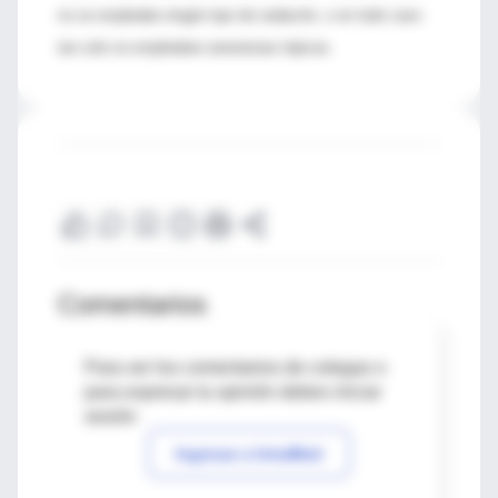
no se empleaba ningún tipo de sedación, o en todo caso
tan solo se empleaban anestesias tópicas.
Comentarios
Para ver los comentarios de colegas o
para expresar tu opinión debes iniciar
sesión
Ingresar a IntraMed