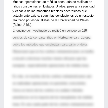
Muchas operaciones de médula ósea, aún se realizan en
niños conscientes en Estados Unidos, pese a la seguridad
y eficacia de las modernas técnicas anestésicas que
actualmente existe, según las conclusiones de un estudio
realizado por especialistas de la Universidad de Wales
(Reino Unido).
El equipo de investigadores realizó un sondeo en 118
centros de cáncer para niños en Norteamérica y Europa
sobre los métodos que empleaban para paliar el dolor.
Observaron que en los centros norteamericanos se tendía
a recurrir a técnicas muchos menos eficaces que las
europeas, especialmente operaciones de médula ósea.
Es más, en muchos de los centros norteamericanos aún
se realizaban operaciones en pacientes conscientes.
Cerca un tercio de los centros no usaban métodos
anestésicos en la mayoría de los transplantes de médula
ósea. En una cuarta parte de los centros norteamericanos