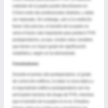
estándar de la pupila puede desvirtuarse en
0,5mm entre dos profesionales distintos, y debe
ser mejorada. Sin embargo, aún si la medición
fuese más precisa, el tamaño de la pupila no
sería el factor más importante para predecir PVN
postoperatorios, ya que, existen otras variables
que tienen un mayor grado de significación
estadística, según se ha demostrado.
Conclusiones:
Durante el primer año postoperatorio, el grado
de corrección esférica, la edad, la zona óptica y
el equivalente esférico postoperatorio son los
principales factores de riesgo de PVN, mientras
que el tamaño de la pupila no lo es. Estudios