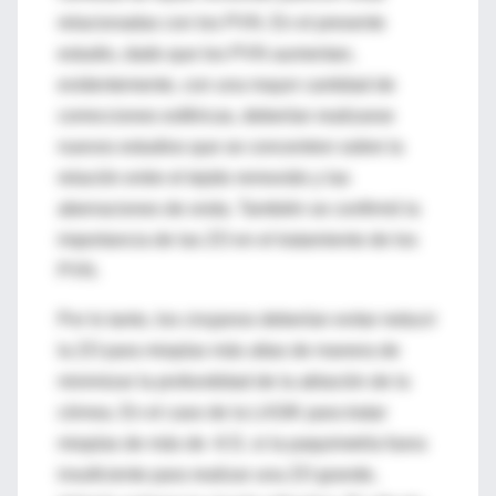
relacionadas con los PVN. En el presente
estudio, dado que los PVN aumentan,
evidentemente, con una mayor cantidad de
correcciones esféricas, deberían realizarse
nuevos estudios que se concentren sobre la
relación entre el tejido removido y las
aberraciones de onda. También se confirmó la
importancia de las ZO en el tratamiento de los
PVN.
Por lo tanto, los cirujanos deberían evitar reducir
la ZO para miopías más altas de manera de
minimizar la profundidad de la ablación de la
córnea. En el caso de la LASIK para tratar
miopías de más de -6 D, si la paquimetría fuera
insuficiente para realizar una ZO grande,