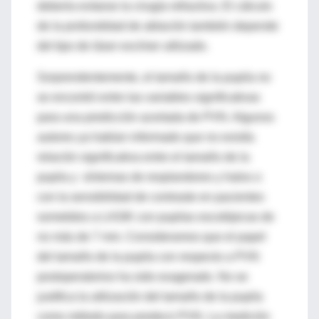
debería evitarse la cirugía refractiva. El cálculo
de la profundidad de ablación también depende
del tipo de láser excímer utilizado.
Sorprendentemente, el tamaño de la pupila no
se encontró entre las variables significativas
para una predicción acertada de PVN. Algunos
autores ya habían informado que no existía
relación significativa entre el tamaño de la
pupila y síntomas de resplandores y halos o
con la sensibilidad de contraste en pacientes
sometidos a LASIK con pupilas escotópicas de
no más de 7 mm. Consideramos que el papel
del tamaño de la pupila con respecto a PVN
postoperatorios ha sido exagerado. No se
justifica la utilización del tamaño de la pupila
como método para predecir PVN. La medición