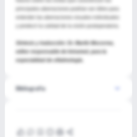
futuros sobre las ondas que caracterizan las
principales aberraciones podrían ser útiles para
entender las aberraciones visuales individuales
y predecir la calidad de la visión postoperatoria.
Síntesis y traducción: Dr. Martín Mocorrea,
editor responsable de Intramed, para la
especialidad de oftalmología.
Bibliografía