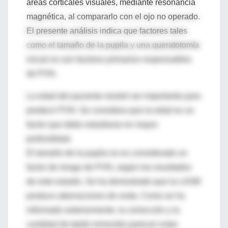
áreas corticales visuales, mediante resonancia
magnética, al compararlo con el ojo no operado.
El presente análisis indica que factores tales
como el tamaño de la pupila y una queratotomía
inicial no son factores primarios responsables
de PVN.
La edad del paciente mostró ser importante para
predecir PVN. Se considera que la edad es un
factor que debe estudiarse en mayor
profundidad.
El tamaño de la pupila no es considerado un
factor de riesgo de PVN, según los resultados
de este estudio. Se ha demostrado que la LASIK
produce aberraciones de onda. Como se ha
informado anteriormente, la corrección y la
cantidad de tejido removido parecen estar