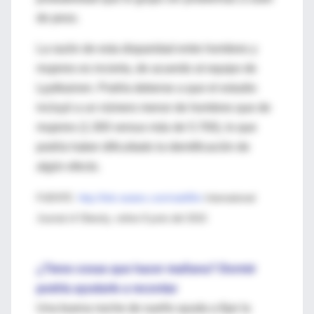
de peso.
La razón de esta disparidad entre hombres y
mujeres es incierta, de acuerdo al equipo de
Lyytikainen. Podría deberse a que el estudio
incluyó a un número menor de hombres que de
mujeres (1.300 versus más de 5.700), lo que
podría haber dificultado la identificación de
algún efecto.
FUENTE:
http://link.reuters.com/nub45m
International
Journal of Obesity, online 8 junio del 2010.
¿Tiene cosas que hacer mañana? Dormir
podría ayudarle a recordar
Una buena noche de sueño ayuda a fijar la