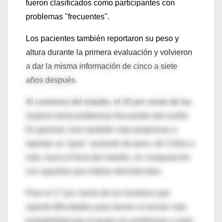
fueron clasificados como participantes con
problemas "frecuentes".
Los pacientes también reportaron su peso y
altura durante la primera evaluación y volvieron
a dar la misma información de cinco a siete
años después.
Al comienzo del estudio, el 20 por ciento de las
mujeres tenía problemas frecuentes del sueño.
En general, eran también más propensas a
reportar un "gran" aumento de peso, de 5 kilos o
más, hacia el final del estudio, en comparación
con aquellas que habían dormido bien.
Pero el 17 por ciento de los hombres que
reportó dificultades para dormir no tenían más
probabilidad que el grupo sin problemas a subir