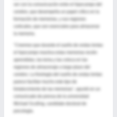
ver con la comunicación entre el hipocampo del
cerebro, que desempeña un papel crítico en la
formación de memorias, y sus regiones
corticales, que son esenciales para almacenar
la memoria.
"Creemos que durante el sueño de ondas lentas
el hipocampo reactiva estas memorias recién
aprendidas, las toma y las coloca en las
regiones de almacenaje a largo plazo del
cerebro. La fisiología del sueño de ondas lentas
parece facilitar mucho este tipo de
fortalecimiento de las memorias", apuntó en un
comunicado de prensa de la universidad
Michael Sculling, candidato doctoral de
psicología.