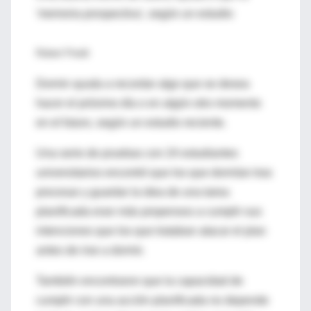
'memoria prospectiva', según un estudio
Robert Preidt
Dormir ayuda a recordar algo que se desea
hacer el próximo día o en algún otro momento
en el futuro, según un estudio reciente.
Una serie de pruebas con 24 estudiantes
universitarios encontró que los que dormían tras
procesar y guardar la idea de una tarea
planificada eran más propensos a cumplir sus
intenciones que los que trataban atacar el plan
antes de irse a dormir.
También encontraron que la capacidad de
cumplir con una acción planificada no depende