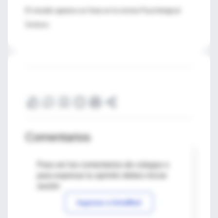
El estudio aparece en línea en la revista Psychological
Science.
Comentarios
Para ver los comentarios de colegas o
para expresar tu opinión debes iniciar
sesión
Ingresar a IntraMed