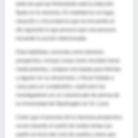
tanto de qué tan firmemente está la intención
fijada en la memoria. En realidad es un lugar,
situación o circunstancia que se encuentra al
día siguiente lo que provoca que una persona
recuerde la acción intencionada.
Esta habilidad, conocida como memoria
prospectiva, incluye cosas como recordar tomar
medicamentos, comprar una tarjeta para felicitar
a alguien en su aniversario, o llevar helado a
casa para un cumpleaños, explicaron los
investigadores en un comunicado de prensa de
la Universidad de Washington en St. Louis.
Creen que el proceso de la memoria prospectiva
ocurre durante el sueño de ondas lentas (un
patrón al inicio del ciclo de sueño) y tiene que