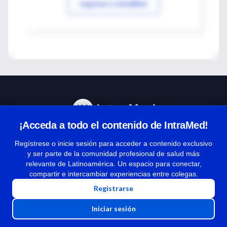
Ingresar a IntraMed
¡Acceda a todo el contenido de IntraMed!
Centro de Ayuda
Regístrese o inicie sesión para acceder a contenido exclusivo
y ser parte de la comunidad profesional de salud más
relevante de Latinoamérica. Un espacio para conectar,
Términos y condiciones
compartir e intercambiar experiencias entre colegas.
| Políticas de privacidad
Registrarse
| Todos los derechos reservados | Copyright 1997-2026
Iniciar sesión