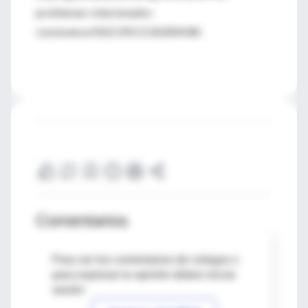
problemas-relacionados-
con/avance/S0213911118300438/
Comentarios
Para ver los comentarios de colegas o
para expresar tu opinión debes iniciar
sesión