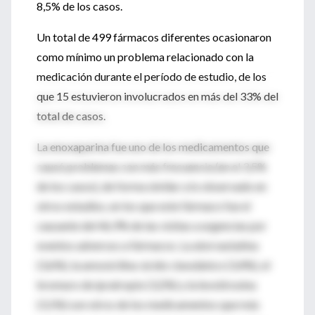
8,5% de los casos.
Un total de 499 fármacos diferentes ocasionaron
como mínimo un problema relacionado con la
medicación durante el período de estudio, de los
que 15 estuvieron involucrados en más del 33% del
total de casos.
La enoxaparina fue uno de los medicamentos que
causó problemas con más frecuencia (en el 3,5%
de los casos), de forma similar a lo observado en
otros estudios, en los que este fármaco fue el
causante del 46,9% de las visitas a urgencias por
eventos adversos a fármacos. La atorvastatina
(3,6%), la amoxicilina-ácido clavulánico (3,4%), el
bromuro de ipratropio (3,2%) y la levotiroxina
(3,1%) son otros de los medicamentos que más