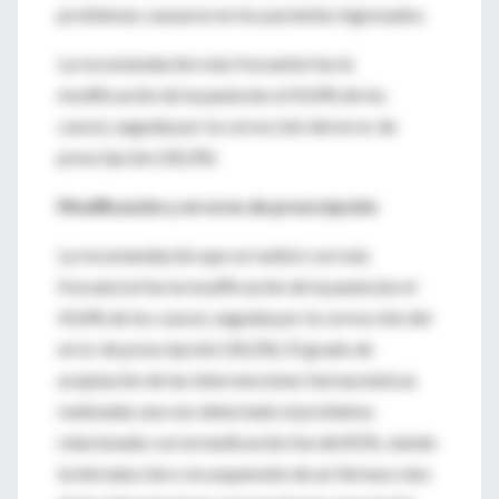
problemas causaron en los pacientes ingresados.
La recomendación más frecuente fue la
modificación de la pauta (en el 43,4% de los
casos), seguida por la corrección del error de
prescripción (18,2%)
Modificación y errores de prescripción
La recomendación que se realizó con más
frecuencia fue la modificación de la pauta (en el
43,4% de los casos), seguida por la corrección del
error de prescripción (18,2%). El grado de
aceptación de las intervenciones farmacéuticas
realizadas una vez detectado el problema
relacionado con la medicación fue del 81%, siendo
la introducción o la suspensión de un fármaco dos