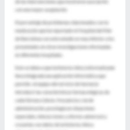
de las intervenciones que mostraron asociación
con una mayor aceptación.
El porcentaje de problemas relacionados con la
medicación que ha reportado el Hospital del Mar
de Barcelona con este estudio es muy inferior a los
presentados en otras investigaciones efectuadas
en diferentes hospitales.
Esto se debe a que la historia clínica informatizada
lleva integrada una aplicación informática que
permite al equipo del servicio de farmacia
introducir las características farmacológicas de
cada fármaco (dosis, frecuencia y vía de
administración, posología en situaciones
especiales, interacciones y efectos adversos) y
cruzarlas con datos de la historia clínica