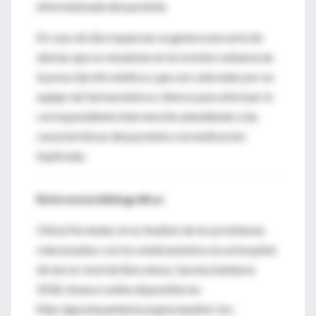
informatizada del paciente.
En caso de discrepancias se genera una serie de
alertas que se visualizan en la revisión rutinaria de
la prescripción médica y que son valoradas por un
equipo de farmacéuticos clínicos para efectuar la
correspondiente intervención atendiendo a las
características del paciente y la medicación
implicada.
Referencia bibliográfica:
Olivia Ferrández et al. Análisis de los problemas
relacionados con los medicamentos en un hospital
de tercer nivel de Barcelona. Gaceta Sanitaria
2018. Avance online disponible en:
http://gacetasanitaria.org/es/analisis-los-