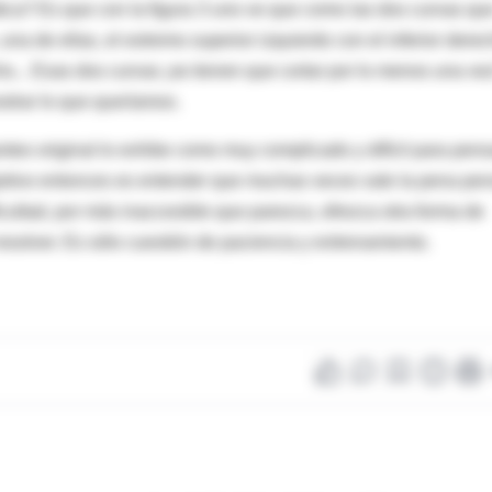
tica? Es que con la figura 3 uno ve que como las dos curvas qu
una de ellas, el extremo superior izquierdo con el inferior derec
echo... Esas dos curvas ¡se tienen que cortar por lo menos una ve
strar lo que queríamos.
teo original lo exhibe como muy complicado y difícil para pens
objetivo entonces es entender que muchas veces vale la pena pe
icultad, por más inaccesible que parezca, ofrezca otra forma de
resolver. Es sólo cuestión de paciencia y entrenamiento.