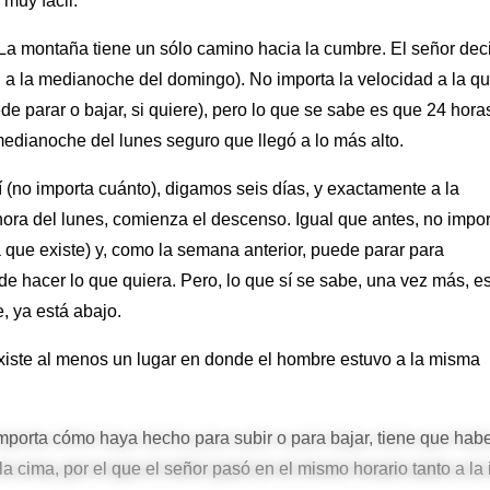
muy fácil.
 La montaña tiene un sólo camino hacia la cumbre. El señor dec
ea, a la medianoche del domingo). No importa la velocidad a la q
de parar o bajar, si quiere), pero lo que se sabe es que 24 hora
medianoche del lunes seguro que llegó a lo más alto.
í (no importa cuánto), digamos seis días, y exactamente a la
ora del lunes, comienza el descenso. Igual que antes, no impor
 que existe) y, como la semana anterior, puede parar para
e de hacer lo que quiera. Pero, lo que sí se sabe, una vez más, e
, ya está abajo.
existe al menos un lugar en donde el hombre estuvo a la misma
porta cómo haya hecho para subir o para bajar, tiene que habe
 cima, por el que el señor pasó en el mismo horario tanto a la 