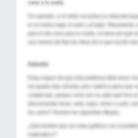
como a la vuelta.
Por ejemplo, si el señor recorriera la mitad del tra
en el mismo lugar al subir y al bajar. Obviamente, 
para la ida como para la vuelta, no tiene por qué r
una manera de fijar las ideas de lo que escribí más
Solución
Estoy seguro de que este problema debe tener muc
me queda más cómoda, pero valdrá la pena que ust
complicado, porque como uno no sabe qué hizo el 
descansando horas, subir, bajar, volver a subir, vo
los casos? Veamos los siguientes dibujos:
¿Qué tendrán que ver estos gráficos con el probl
matemática”?