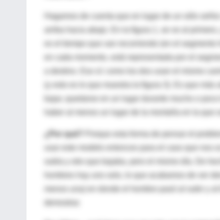
Hagamos de cuenta que en lugar de un sólo señor, h
arriba hacia abajo. En la figura 1, se ve al primero
es el tiempo que van recorriendo (en el segmento h
en cada momento, está representada por el segment
a destino. Eso sí: como los dos usan el mismo cam
(y esto es lo que muestra la figura 3). Es que más 
bajar, quedarse en un lugar durante mucho o poco t
haber al menos un lugar de la montaña en la que s
¿Por qué?
Porque esta forma de pensar el proble
usar este modelo entonces para el caso que nos 
subía y otro que bajaba, pero el mismo día. De hec
hombres hay uno solo, lo que acabamos de ver dem
menos una) en donde el hombre pasó al subir y al 
demostrar.