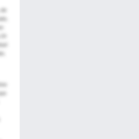
 de
ado,
an
 24
rar!
ir,
ómo
que