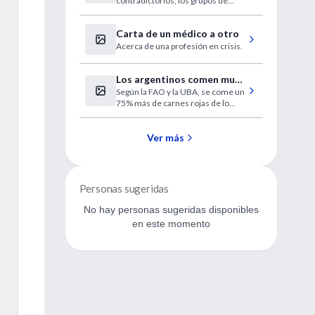
contradictorios, los grupos de
siguen siendo efectivas
diabetes afirman que el buen
control glucémico sigue siendo la
Carta de un médico a otro
mejor opción.
Acerca de una profesión en crisis.
Los argentinos comen muy
Según la FAO y la UBA, se come un
mal
75% más de carnes rojas de lo
recomendado y un 46% menos de
verduras.
Ver más
Personas sugeridas
No hay personas sugeridas disponibles
en este momento