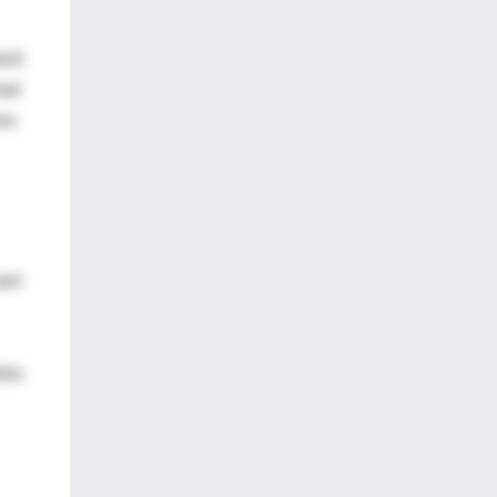
tará
tad
omo
que
odos