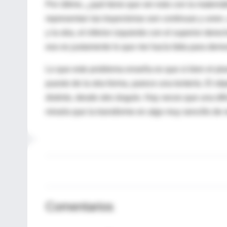
Por último, ¿qué tiene que ver esto con la matemá
representan las trayectorias son continuas y unen, 
y la otra, el inferior izquierdo con el superior der
eso es justamente lo que me hacía falta para demo
Lo que este problema enseña es que si bien el plan
puesto de la otra forma, parece una tontería. El 
distinto, desde otro ángulo. Hay veces que una dif
mirarla que la transforme en algo muy sencillo de 
Comentarios