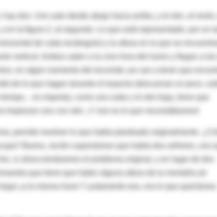
ay dos. Uno sale desde abajo hacia arriba, y el otro, al revés,
, y en la figura 2, al segundo. Lo que está representado, por un l
orizontal de cada rectángulo) y la altura en la que se encuentr
o vertical. Ambos salen a la cero hora del lunes y llegan a las
ino, en algún momento del recorrido ¡se van a tener que encont
allá de lo que hagan durante el trayecto (descansar un poco, sub
iempo... no importa), como uno sube y el otro baja, tiene que
e tropiezan uno con otro. ¡Y eso es lo que necesitábamos!
ma, permite resolver lo que había planteado originalmente. ¿C
ocupa? Bueno, recién suponíamos que había dos señores, uno 
ho, si ahora tomáramos el problema original, y en lugar de dos
uestra que tiene que haber alguna altura de la montaña (al
bajar ¡a la misma hora! Y justamente eso, era lo que queríamos