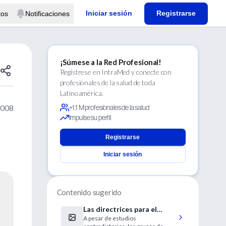
Iniciar sesión
Registrarse
tos
Notificaciones
¡Súmese a la Red Profesional!
Regístrese en IntraMed y conecte con
profesionales de la salud de toda
Latinoamérica.
2008
+1.1 M profesionales de la salud
Impulse su perfil
Registrarse
Iniciar sesión
Contenido sugerido
Las directrices para el
A pesar de estudios
control de la glucemia