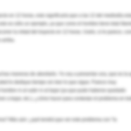
yecto en 12 horas, esto significaría que a las 12 del mediodía es
esto es sólo un ejemplo, ya que como el hombre tiene total liber
ecorrer la mitad del trayecto en 12 horas. Uselo, si le parece, c
 arriba.
has maneras de abordarlo. Yo voy a presentar una, que es la 
ed le dedique tiempo sin leer lo que sigue. Parece muy
hombre ni al subir ni al bajar (ya que pudo haberse quedado
lver a bajar, etc.), ¿cómo hacer para contestar el problema en t
ema? Más aún: ¿qué tendrá que ver este problema con “la