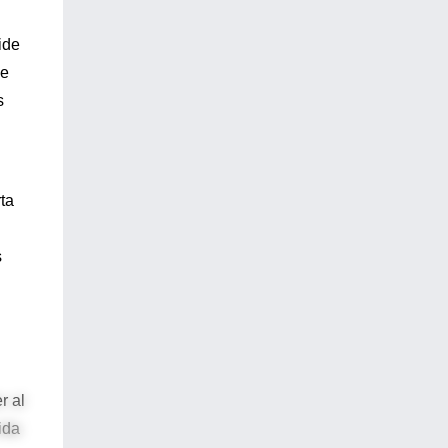
ide
ue
s
ta
s
r al
ida