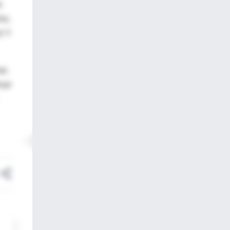
e
ho,
z! Y
ar,
nsar