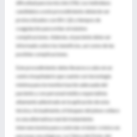
dificultad para la micción (1%). Los individuos
candidatos a este procedimiento deberán ser
protocolizados con BH, QS y tiempos de
coagulación para evitar al máximo
complicaciones. Además, el paciente debe ser
informado sobre los beneficios, así como de las
posibles complicaciones.
Este procedimiento debe llevarse a cabo en un
centro hospitalario que cuente con tecnología
mínima para la monitorización adecuada del
paciente y con personal médico especialista
altamente adiestrado en la aplicación de esta
técnica. Actualmente, el bloqueo del plexo celíaco
es una alternativa real de tratamiento
intervencionista para controlar el dolor crónico en
personas oncológicas. La Clínica del Dolor del