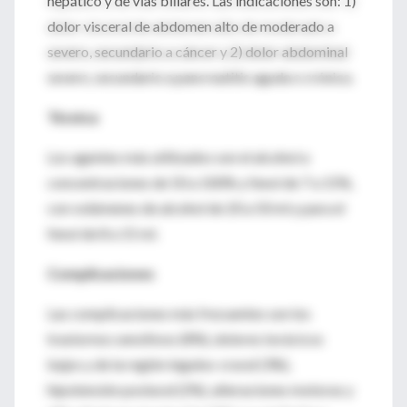
hepático y de vías biliares. Las indicaciones son: 1)
dolor visceral de abdomen alto de moderado a
severo, secundario a cáncer y 2) dolor abdominal
severo, secundario a pancreatitis aguda o crónica.
Técnica
Los agentes más utilizados son el alcohol a
concentraciones de 50 a 100% y fenol de 7 a 15%,
con volúmenes de alcohol de 20 a 50 ml y para el
fenol de 8 a 15 ml.
Complicaciones
Las complicaciones más frecuentes son los
trastornos sensitivos (8%), dolores torácicos
bajos y de la región inguino-crural (3%),
hipotensión postural (2%), alteraciones motoras y