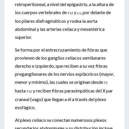
retroperitoneal, a nivel del epigastrio, a la altura de
los cuerpos vertebrales de
y
, por delante de
T-12
L-1
los pilares diafragmáticos y rodea la aorta
abdominal y las arterias celíaca y mesentérica
superior.
Se forma por el entrecruzamiento de fibras que
provienen de los ganglios celíacos semilunares
derecho e izquierdo, que reciben a su vez fibras
preganglionares de los nervios esplácnicos (mayor,
menor y mínimo), las cuales se originan desde
T-5
hasta
y reciben fibras parasimpáticas del X par
T-12
craneal (vago) que llegan a él a través del plexo
esofágico.
Al plexo celíaco se conectan numerosos plexos
secundarios abdominales y su distribución incluye