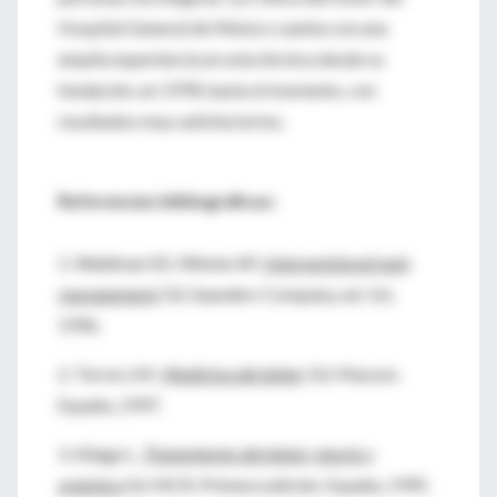
Hospital General de México cuenta con una
amplia experiencia en esta técnica desde su
fundación, en 1978, hasta el momento, con
resultados muy satisfactorios.
Referencias bibliográficas:
1. Waldman SD, Winnie AP.
Interventional pain
management
. Ed. Saunders Company, ed. 1st,
1996.
2. Torres LM.
Medicina del dolor
. Ed. Masson.
España, 1997.
3. Aliaga L.
Tratamiento del dolor: teoría y
práctica.
Ed. MCR. Primera edición. España, 1995.