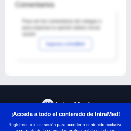
Comentarios
Para ver los comentarios de colegas o
para expresar tu opinión debes iniciar
sesión
Ingresar a IntraMed
¡Acceda a todo el contenido de IntraMed!
Centro de Ayuda
Regístrese o inicie sesión para acceder a contenido exclusivo
y ser parte de la comunidad profesional de salud más