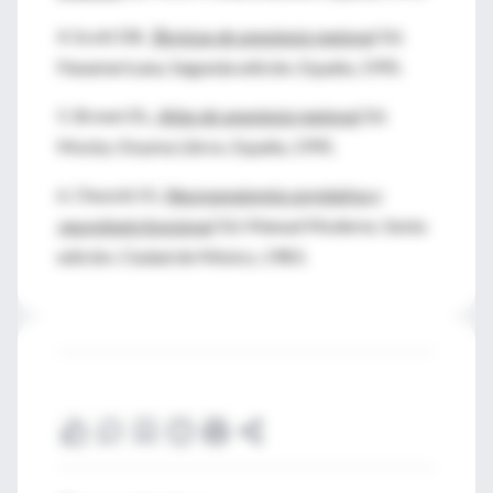
4. Scott DB.
Técnicas de anestesia regional
. Ed.
Panamericana. Segunda edición. España, 1995.
5. Brown DL.
Atlas de anestesia regional.
Ed.
Mosby-Doyma Libros. España, 1995.
6. Chussid JG.
Neuroanatomía correlativa y
neurología funcional
. Ed. Manual Moderno. Sexta
edición. Ciudad de México, 1983.