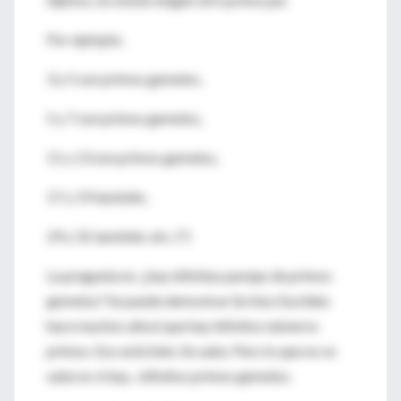
Por ejemplo,
3 y 5 son primos gemelos,
5 y 7 son primos gemelos,
11 y 13 son primos gemelos,
17 y 19 también,
29 y 31 también, etc. (*)
La pregunta es: ¿hay infinitas parejas de primos
gemelos? Se puede demostrar (lo hizo Euclides
hace muchos años) que hay infinitos números
primos. Eso está bien. Se sabe. Pero lo que no se
sabe es si hay... infinitos primos gemelos.