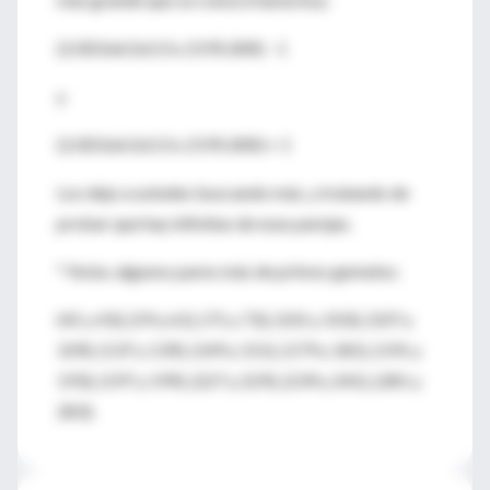
(2.003.663.613 x 2195.000) - 1
y
(2.003.663.613 x 2195.000) + 1
Los dejo a ustedes buscando más, y tratando de
probar que hay infinitas de esas parejas.
* Nota: algunos pares más de primos gemelos:
(41 y 43), (59 y 61), (71 y 73), (101 y 103), (107 y
109), (137 y 139), (149 y 151), (179 y 181), (191 y
193), (197 y 199), (227 y 229), (239 y 241), (281 y
283).