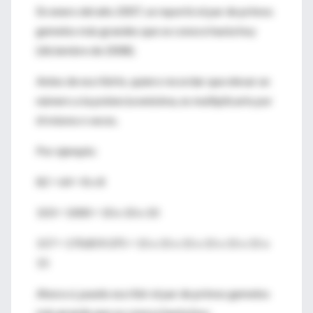
En enero del año 2007, se reportó el par de primos
gemelos más grandes que se conoce hasta hoy
(diciembre de 2008).
Antes de escribirlo, quiero recordar que elevar un
número a la potencia enésima, es multiplicarlo por
él mismo n veces.
Por ejemplo:
82 = 64 = 8 x 8
103 = 1000 = 10 x 10 x 10
157 = 170.859.375 = 15 x 15 x 15 x 15 x 15 x 15 x
15
Ahora sí, puedo escribir el par de primos gemelos
más grande que se conoce hasta hoy: