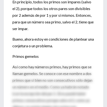
En principio, todos los primos son impares (salvo
el 2), porque todos los otros pares son divisibles
por 2 además de por 1 y por sí mismos. Entonces,
para que un número sea primo, salvo el 2, tiene que
ser impar.
Bueno, ahora estoy en condiciones de plantear una
conjetura o un problema.
Primos gemelos
Así como hay números primos, hay primos que se
llaman gemelos. Se conoce con ese nombre a dos
primos que si bien no son consecutivos sólo dejan
un número en el medio. Como ya habrán notado
(con la excepción del par 2, 3) no puede haber
primos consecutivos porque salvo el 2, como ya
dijimos, no existe ningún otro primo par.