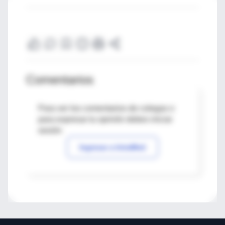
Comentarios
Para ver los comentarios de colegas o
para expresar tu opinión debes iniciar
sesión
Ingresar a IntraMed