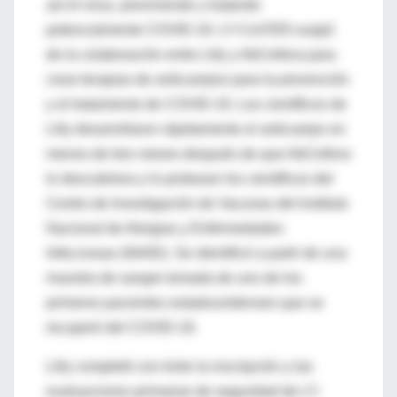
así el virus, previniendo y tratando
potencialmente COVID-19. LY-CoV555 surgió
de la colaboración entre Lilly y AbCellera para
crear terapias de anticuerpos para la prevención
y el tratamiento de COVID-19. Los científicos de
Lilly desarrollaron rápidamente el anticuerpo en
menos de tres meses después de que AbCellera
lo descubriera y lo probaran los científicos del
Centro de Investigación de Vacunas del Instituto
Nacional de Alergias y Enfermedades
Infecciosas (NIAID). Se identificó a partir de una
muestra de sangre tomada de uno de los
primeros pacientes estadounidenses que se
recuperó del COVID-19.
Lilly completó con éxito la inscripción y las
evaluaciones primarias de seguridad de LY-