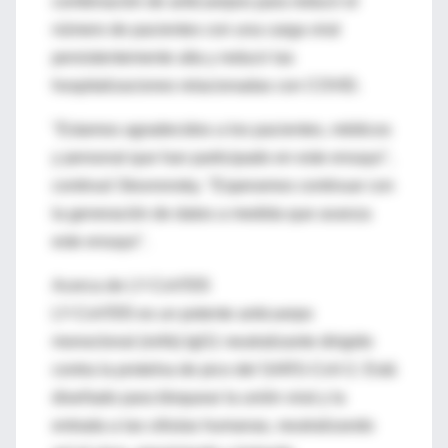
combinación de anticuerpos para reducir el
número de pacientes con una carga viral
persistentemente alta y reducir las
hospitalizaciones relacionadas con COVID.
"Estamos agradecidos a los pacientes, médicos
y personal que han participado en este ensayo",
continuó Skovronsky. "Esperamos continuar con
la generación de datos a medida que avanza
este ensayo".
Acerca de LY-CoV555
LY-CoV555 es un potente anticuerpo
monoclonal (mAb) IgG1 neutralizante dirigido
contra la proteína de pico del SARS-CoV-2. Está
diseñado para bloquear la unión viral y la
entrada a las células humanas, neutralizando