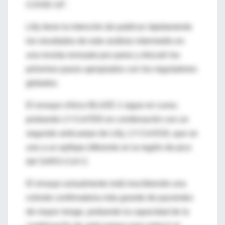
COVID-19".
Lilly tiene la intención de publicar rápidamente
los resultados de este análisis intermedio en
una revista revisada por pares y discutir los
próximos pasos apropiados con los reguladores
globales.
El ensayo clínico BLAZE-1 sigue en curso,
probando LY-CoV555 en combinación con un
segundo anticuerpo de Lilly, LY-CoV016, que se
une a un epítopo diferente en la región de pico
del SARS-CoV-2.
El ensayo actualmente está inscribiendo una
cohorte confirmatoria más grande de pacientes
de mayor riesgo, probando la capacidad de la