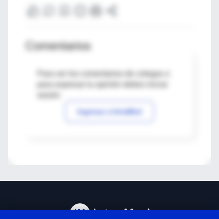
Comentarios
Para ver los comentarios de colegas o
para expresar tu opinión debes iniciar
sesión
Ingresar a IntraMed