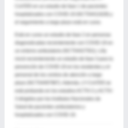
CoV555 en un estudio de fase 1 de pacientes
hospitalizados con COVID-19 (NCT04411628) y
el seguimiento a largo plazo está en curso.
Está en curso un estudio de fase 2 en personas
diagnosticadas recientemente con COVID-19 en
un entorno ambulatorio (NCT04427501). Lilly
inició recientemente un estudio de fase 3 para la
prevención de COVID-19 en los residentes y el
personal de los centros de atención a largo
plazo (NCT04497987). Además, LY-CoV555 se
está probando en los estudios ACTIV-2 y ACTIV-
3 dirigidos por los Institutos Nacionales de
Salud de pacientes ambulatorios y
hospitalizados con COVID-19.