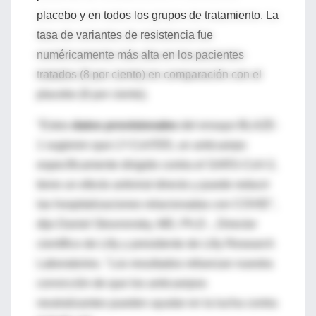
placebo y en todos los grupos de tratamiento. La
tasa de variantes de resistencia fue
numéricamente más alta en los pacientes
tratados (8 por ciento) en comparación con el
placebo (6 por ciento).
"Estos
datos provisionales
del ensayo BLAZE-
1 sugieren que LY-CoV555, un anticuerpo
específicamente dirigido contra el SARS-CoV-2,
tiene un efecto antiviral directo y puede reducir
las hospitalizaciones relacionadas con COVID",
dijo Daniel Skovronsky, MD, Ph.D ., Director
científico de Lilly y presidente de Lilly Research
Laboratories. "Los resultados refuerzan nuestra
convicción de que los anticuerpos
neutralizantes pueden ayudar en la lucha contra