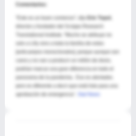
Comentarios:
“Este es un buen comienzo”, dijo
Eric Topol
,
director y fundador del Scripps Research
Translational Institute. “Mucho se atribuye no
solo a Lilly sino a toda la familia de estos
[anticuerpos monoclonales], porque aunque son
caros y no van a producir un millón de dosis,
podrían marcar una gran diferencia en todo el
panorama de la pandemia. Eso es alentador,
pero es diferente a decir que está listo para una
aprobación de emergencia".
Stat News