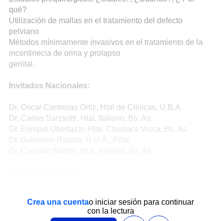
qué?
Utilización de mallas en el tratamiento del defecto
pelviano
Métodos mínimamente invasivos en el tratamiento de la
incontinecia de orina y prolapso
genital.
Invitados Nacionales:
Dr. Oscar Contreras Ortíz, Htal de Clínicas, U.B.A.
Dr. Carlos Sarzsotti, Htal. Italiano, Bs. As.
Dr. Enrique Ubertazzi, Htal. Churruca Visca, Bs. As.
Dr. Guillermo Rosato, H.U.A., Pilar
Dr. Conrado Marzik, Htal. Aleman, Bs. As.
Vacantes Limitadas
Crea una cuenta
o iniciar sesión para continuar
con la lectura