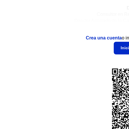
D
Consultor en Re
Director Asociado de la Ca
Crea una cuenta
o i
Inic