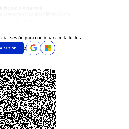
r Horacio Venarotti
umatología Hospital Militar Central
rrera de Especialista en Reumatología ( UBA )
niciar sesión para continuar con la lectura
o
ia sesión