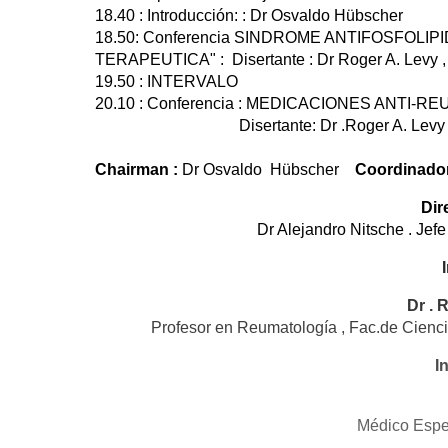
18.40 : Introducción: : Dr Osvaldo Hübscher
18.50: Conferencia SINDROME ANTIFOSFOLIP
TERAPEUTICA" : Disertante : Dr Roger A. Levy 
19.50 : INTERVALO
20.10 : Conferencia : MEDICACIONES ANTI-
Disertante: Dr .Roger A. Levy , 
Chairman :
Dr Osvaldo Hübscher
Coordinador
Dir
Dr Alejandro Nitsche . Jef
Dr . 
Profesor en Reumatología , Fac.de Cienci
I
Médico Espe