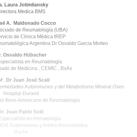
a. Laura Jotimliansky
irectora Medica BMS
osé A. Maldonado Cocco
sociado de Reumatología (UBA)
ervicio de Clinica Médica IREP
eumatológica Argentina Dr Osvaldo Garcia Morteo
r. Osvaldo Hübscher
specialista en Reumatología
iado de Medicina , CEMIC , BsAs
f . Dr Juan José Scali
fermedades Autoinmunes y del Metabolismo Mineral Oseo
Hospital Durand
io Ibero-Americano de Reumatología
Dr. Juan Pablo Solé
specialista en Hematología
Enf. Autoinmunes y Artritis Reumatoidea
Roche