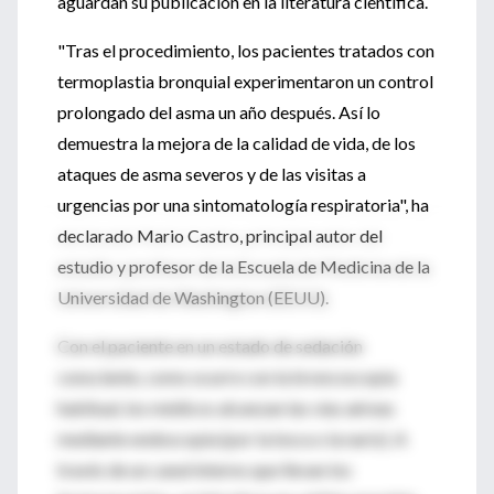
aguardan su publicación en la literatura científica.
"Tras el procedimiento, los pacientes tratados con
termoplastia bronquial experimentaron un control
prolongado del asma un año después. Así lo
demuestra la mejora de la calidad de vida, de los
ataques de asma severos y de las visitas a
urgencias por una sintomatología respiratoria", ha
declarado Mario Castro, principal autor del
estudio y profesor de la Escuela de Medicina de la
Universidad de Washington (EEUU).
Con el paciente en un estado de sedación
consciente, como ocurre con la broncoscopia
habitual, los médicos alcanzan las vías aéreas
mediante endoscopia (por la boca o la nariz). A
través de un canal interno que llevan los