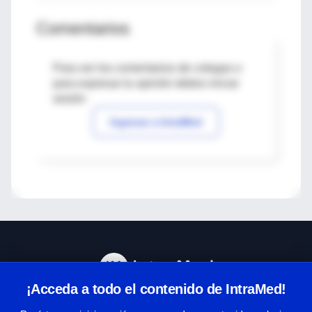
Comentarios
Para ver los comentarios de colegas o
para expresar tu opinión debes iniciar
sesión
Ingresar a IntraMed
¡Acceda a todo el contenido de IntraMed!
Centro de Ayuda