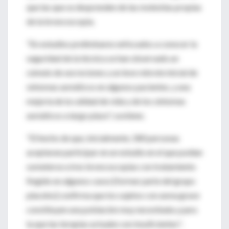
que las que se desprenden de las molestias propias
de la broncoscopia.
"En estudios preliminares enfocados a conocer la
seguridad de la técnica se han observado un
cúmulo de secreciones y un leve rebrote inicial de
síntomas asmáticos en algunos pacientes, y una
mejoría de la calidad de vida y de los síntomas
asmáticos a largo plazo", sostiene.
"El hecho de que, inicialmente, 580 personas
aceptaran participar en un estudio en el que podían
someterse a tres broncoscopias con tratamiento
fingido en algunos casos [formar parte del grupo
placebo] confirma que los sujetos con asma grave
constituyen una población muy necesitada y para
la que las terapias actuales son insuficientes",