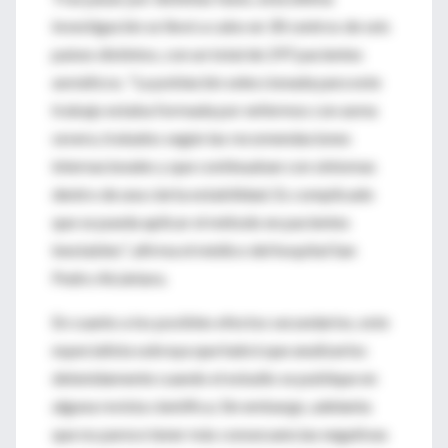
investigación se llevó a cabo en 30 centros de seis
países distintos, con un total de 297 pacientes
asmáticos. "La población seleccionada para este
trabajo estaba formada por enfermos con asma
severa, tratados según las recomendaciones
internacionales y que continuaban con síntomas
dentro de una cierta estabilidad. Es complicado
que se pueda aplicar el método en pacientes
inestables", afirma el médico del hospital San
Pedro Alcántara.
En cuanto a los posibles efectos secundarios, este
especialista subraya que habrá que analizarlos
detenidamente cuando el estudio se publique en
alguna revista científica. Sin embargo, adelanta
que no parece tener más consecuencias negativas