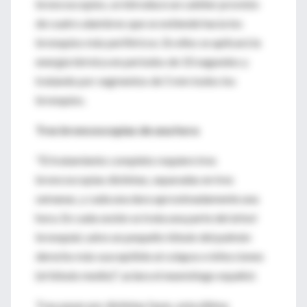
broncoscopios, se introduce un catéter provisto
de cuatro alambres que se extiende hacia los
bronquios más periféricos. En ellos se aplicará la
energía térmica en periodos de 10 segundos y
tratando por segmentos de 5 mm todos los
bronquios.
Tres broncoscopias de una hora
"El tratamiento completo requiere tres
broncoscopias distintas, separadas en tres
semanas, y cada una dura aproximadamente una
hora. En cada sesión se trata una parte del árbol
bronquial, salvo un pequeño lóbulo del pulmón
derecho más susceptible al colapso e infecciones
(el lóbulo medio)", aclara el neumólogo español.
Tras pasar por distintas fases, esta última