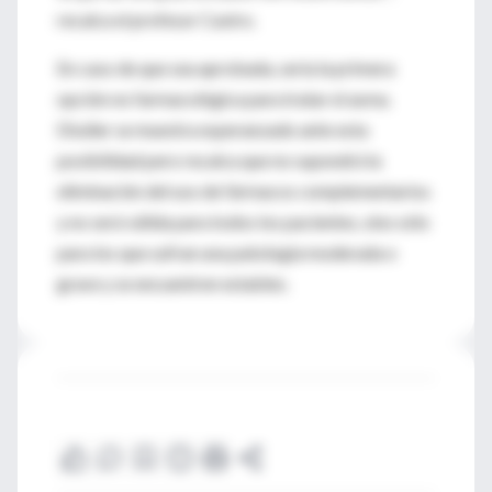
recalca el profesor Castro.
En caso de que sea aprobada, sería la primera
opción no farmacológica para tratar el asma.
Disdier se muestra esperanzado ante esta
posibilidad pero recalca que no supondrá la
eliminación del uso de fármacos complementarios
y no será válida para todos los pacientes, sino sólo
para los que sufran una patología moderada o
grave y se encuentren estables.