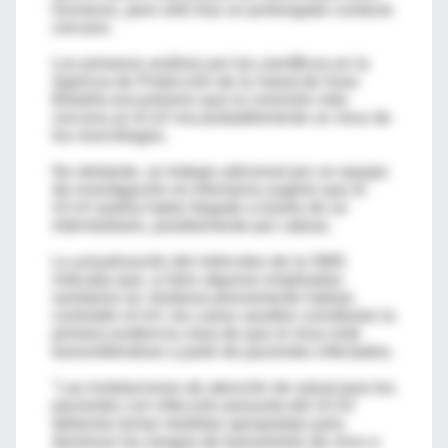
humanos, pero sólo tras un prolongado contacto
cercano.
Los primeros análisis por los científicos en la
Agencia de Protección de la Salud de Gran
Bretaña encontraron que la conexión más
cercana al nCoV era probablemente un virus de
los murciélagos.
No obstante, un trabajo adicional por un equipo
de investigación en Alemania sugiere que el
nCoV podría haber llegado a través de un
intermediario, posiblemente por cabras.
La actualización del miércoles de la OMS
indicaba que, si bien algunos empleados
sanitarios en Jordania previamente habían
contraído nCoV, los casos saudíes constituían la
primera evidencia clara de que el virus está
transmitiéndose a partir de pacientes infectados.
"Las instalaciones de atención de salud para los
pacientes con infección presunta del nCoV
deberían tomar medidas apropiadas para
disminuir los riesgos de transmisión de virus a