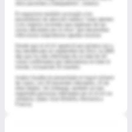
otros pacientes y trabajadores", sostuvo.
El organismo también aconsejó a los
proveedores de atención médica "estar atentos
a los viajeros recientes que regresan de las
zonas afectadas por el virus" que desarrollan
infecciones respiratorias agudas severas.
Desde que el nCoV apareció por primera vez y
fue identificado en septiembre de 2012, la OMS
dijo que ha sido informada de un total de 40
casos confirmados por laboratorios en todo el
mundo, incluyendo 20 muertes.
Arabia Saudita ha presentado el mayor número
de casos, con 30 pacientes infectados, 15 de
ellos fatales. Sin embargo, también se han
registrado personas infectadas por el nCoV en
Jordania, Qatar, Gran Bretaña, Alemania y
Francia.