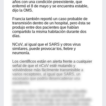
años con una condición preexistente, que
enfermó el 8 de mayo y se encuentra estable,
dijo la OMS.
Francia también reportó un caso probable de
transmisión dentro de un hospital, pero ésta se
produjo entre dos pacientes que habían
compartido la misma habitación durante dos
días.
NCoV, al igual que el SARS y otros virus
similares, puede provocar tos, fiebre y
neumonía.
Los científicos están en alerta frente a cualquier
señal de que el nCoV esté mutando y
volviéndose más fácilmente transmisible a
varios receptores, al igual que SARS, un
escenario que podría desencadenar una
pandemia.
Expertos de la OMS de visita Arabia Saudita
para consultar con las autoridades sobre el
brote dijeron en domingo que era muy probable
que el nuevo virus pueda ser transmitido entre