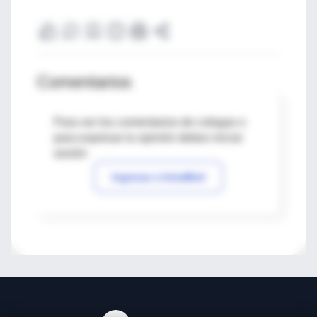
Comentarios
Para ver los comentarios de colegas o
para expresar tu opinión debes iniciar
sesión
Ingresar a IntraMed