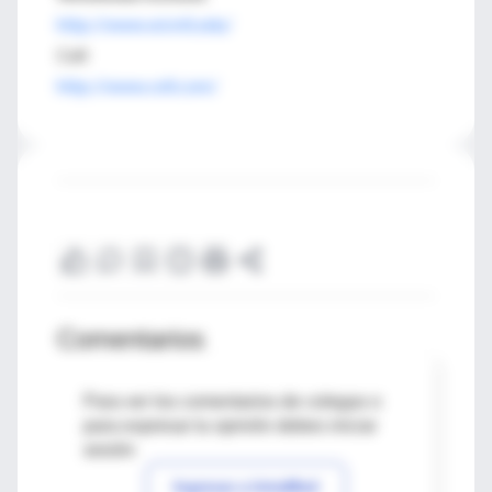
http://www.wi.mit.edu/
Cell
http://www.cell.com/
Comentarios
Para ver los comentarios de colegas o
para expresar tu opinión debes iniciar
sesión
Ingresar a IntraMed