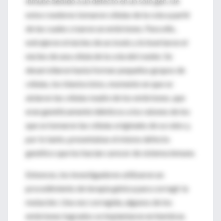
inmune debido a un defecto en un solo gen. De
estos roedores tomaron células de la cola a partir
de las cuales crearon un embriones. Para ello,
extrajeron el núcleo de un óvulo y le insertaron el
núcleo de una célula de la cola del roedor. Se
desarrollaron hasta formar pequeños grupos de
células, los blastocistos, momento en que se
aislaron las células madre de los embriones, que
eran genéticamente idénticos a los ratones de los
que se tomaron las células originales de su rabo y,
por lo tanto, presentabas el mismo defecto
genético que los hacían carecer de sistema inmune.
Entonces, los investigadores utilizaron un
procedimiento de terapia génica para corregir la
mutación. Una vez corregida, algunos de los
embriones logrados se implantaron en hembras