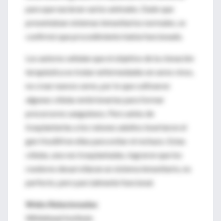
para que nacieran varios animales. Dado que
presentaban sistemas inmunitarios normales, se
confirmó que procedimiento había funcionado.
Los autores señalan que el objetivo de la clonación
terapéutica es tratar enfermedades en seres vivos,
no crear nuevos seres, por lo que cultivaron
algunas células embrionarias para formar
precursores sanguíneos. Pero antes de
trasplantarlas a los ratones adultos insertaron el
gen HoxB4 en ellas para evitar el rechazo. Estas
células, una vez trasplantadas, lograron que los
roedores desarrollaran un sistema inmunitario, no
perfecto, pero parcialmente funcional.
Webs Relacionadas
Whitehead Institute