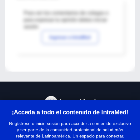
Para ver los comentarios de colegas o
para expresar tu opinión debes iniciar
sesión
Ingresar a IntraMed
¡Acceda a todo el contenido de IntraMed!
Centro de Ayuda
Regístrese o inicie sesión para acceder a contenido exclusivo
y ser parte de la comunidad profesional de salud más
relevante de Latinoamérica. Un espacio para conectar,
Términos y condiciones