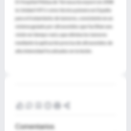
El Hospital Mútua de Terrassa incorporó en 2008
la Unidad HIFU como técnica pionera en España
para el tratamiento de tumores, consistente en un
sistema guiado por ultrasonidos que facilitan una
visión en tiempo real y que elimina los tumores
mediante la aplicación precisa de ultrasonidos de
alta intensidad focalizados en la lesión.
Comentarios