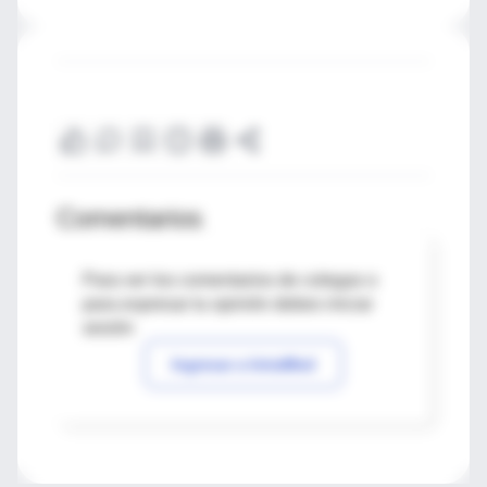
Comentarios
Para ver los comentarios de colegas o
para expresar tu opinión debes iniciar
sesión
Ingresar a IntraMed