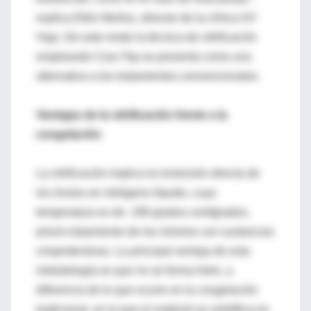
explica Elkin Muñoz, director de la clínica IVI
Vigo. De este modo la técnica de vitrificación
empleando Cryo-Top se presenta como una
alternativa a los tratamientos convencionales.
Ventajas de la vitrificación frente a la
congelación
La vitrificación implica la inmersión directa de
los óvulos en nitrógeno líquido, cuya
temperatura es de -196 grados centígrados,
previo tratamiento de los mismos con sustancias
crioprotectoras. La principal ventaja de esta
metodología es que no se forma hielo, a
diferencia de lo que ocurre en la congelación
tradicional, en la que el material se solidifica en