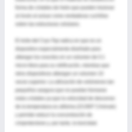
forma de cristales de hielo que pueden lesionar
al óvulo al actuar como verdaderas cuchillas
sobre las estructuras celulares.
El éxito del Cryo-Top radica en que es un
dispositivo especialmente diseñado para
albergar los ovocitos en un volumen de 0.1
micro-litros para su vitrificación, mientras que
otros dispositivos albergan un volumen 10
veces superior. La utilización de volúmenes tan
pequeños asegura que no puedan formarse
estos cristales ya que la velocidad de descenso
de la temperatura es altísima (23.000º C/minuto)
y permite reducir la concentración de
crioprotectores y, por tanto, la toxicidad.