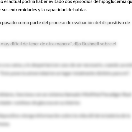
o el actual podría haber evitado dos episodios de hipoglucemia q
 sus extremidades y la capacidad de hablar.
o pasado como parte del proceso de evaluación del dispositivo de
muy difícil de tener de otra manera", dijo Bushnell sobre el
a su cama, y lo despertará en caso de ser necesario, cuando ya es
 "Esto pone la universidad en un lugar totalmente distinto para mí",
 dólares, funciona con un sistema llamado MiniMed Paradigm Real
ador continuo de glucosa en su interior.
spositivo otorga información sobre la vida útil de la batería de la
mona.