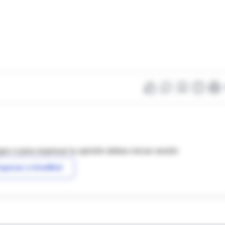
as o para expresar tu opinión debes iniciar sesión
ngresar a IntraMed