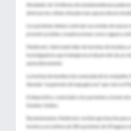
Alrededor de 3 millones de estadounidenses padecen 
destruye las células del páncreas que producen insuli
Los pacientes deben controlar sus niveles de azúcar e
prevenir posibles complicaciones como ceguera, enf
Medtronic, fabricante líder de bombas de insulina y 
investigadores que trabajan en el desarrollo de un si
automáticamente.
La bomba de insulina más avanzada de la compañía, 
llamada "suspensión de baja glucosa" que cierra el fl
El dispositivo, conectado a los pacientes a través de
Estados Unidos.
Recientemente, Medtronic recibió aprobación para c
incluirá a un mínimo de 285 pacientes de 20 lugares d