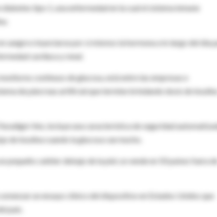
diabetes tipo 1, una enfermedad en la cual el sistema inmune
na.
n sangre e inyectarse por sí mismos la hormona a lo largo del día 
ermedad cardíaca y renal.
monitores continuos de glucosa, está entre las empresas e
stema de páncreas artificial que termine brindando dosis de insulin
Paradigm Veo, incluye una característica de seguridad automatiza
ujo de insulina cuando la glucosa cae mucho.
 un pequeño catéter debajo de la piel, se vende en 50 países fuera d
omenzar un ensayo clínico del dispositivo en Estados Unidos que
el país.