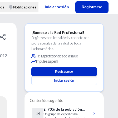
Iniciar sesión
Registrarse
tos
Notificaciones
¡Súmese a la Red Profesional!
Regístrese en IntraMed y conecte con
profesionales de la salud de toda
Latinoamérica.
2012
+1.1 M profesionales de la salud
Impulse su perfil
Registrarse
Iniciar sesión
Contenido sugerido
El 70% de la población
Un grupo de expertos ha
europea tiene un nivel bajo