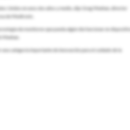
dos Unidos en unos dos años y medio, dijo Greg Meehan, director
osa de Medtronic.
cnología de monitoreo que pueda algún día funcionar en dispositi
ló Meehan.
er una categoría importante de innovación para el cuidado de la