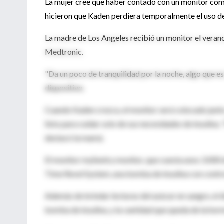
La mujer cree que haber contado con un monitor com
hicieron que Kaden perdiera temporalmente el uso de
La madre de Los Angeles recibió un monitor el veran
Medtronic.
"Da un poco de tranquilidad por la noche, algo que es 
dispositivo.
Cuando Kaden crezca, el monitor será colocado junto 
listo para cuidar solo de sus necesidades de insulina.
destacó la mamá.
El monitor mySentry monitor, que cuesta unos 3.000
Time Revel System, una bomba de insulina con control
Además de brindar lecturas del azúcar en sangre, el di
bomba de insulina, y la cantidad que queda de la hor