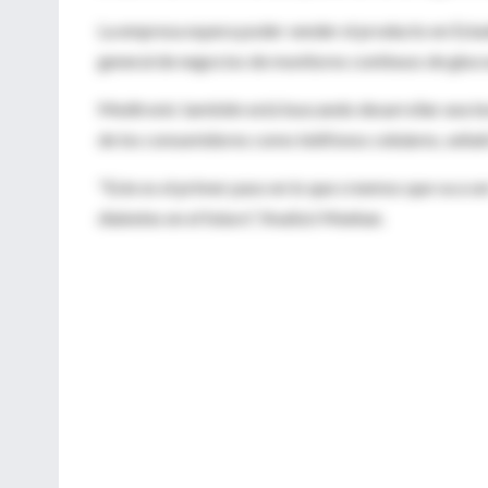
La empresa espera poder vender el producto en Esta
general de negocios de monitores continuos de gluc
Medtronic también está buscando desarrollar una te
de los consumidores como teléfonos celulares, seña
"Este es el primer paso en lo que creemos que va a s
diabetes en el futuro", finalizó Meehan.