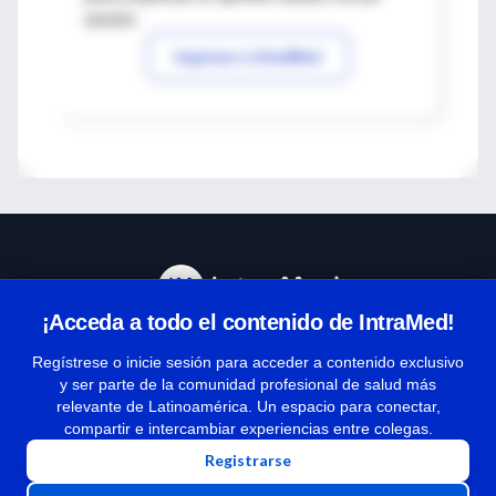
sesión
Ingresar a IntraMed
¡Acceda a todo el contenido de IntraMed!
Centro de Ayuda
Regístrese o inicie sesión para acceder a contenido exclusivo
y ser parte de la comunidad profesional de salud más
relevante de Latinoamérica. Un espacio para conectar,
Términos y condiciones
compartir e intercambiar experiencias entre colegas.
| Políticas de privacidad
Registrarse
| Todos los derechos reservados | Copyright 1997-2026