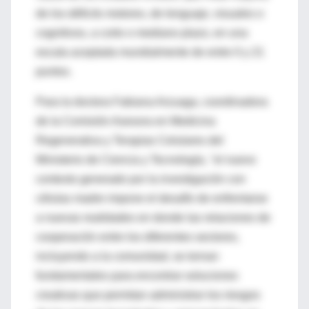
de los déficits motores, de lenguaje, visuales o
cognitivos, a corto o mediano plazo, en una
escala aceptada mundialmente de entre 0 y 21
puntos.
Para la doctora Fabiana Arzuaga, coordinadora
de la Comisión Asesora en Medicina
Regenerativa y Terapias Celulares del
Ministerio de Ciencia y Tecnología, "el nuevo
contexto generado por la investigación con
células madre impone el desafío de enfrentarse
a nuevas realidades en donde las relaciones de
cooperación entre los diferentes sectores,
incluyendo a la comunidad, se tornan
fundamentales para encontrar soluciones
creativas que permitan administrar los riesgos