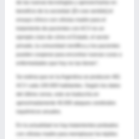
de las nuevas tecnologías y aprovecharlas en
beneficio de la sociedad. [En ese sentido] el
ensayo clínico con células madre para el
tratamiento de pacientes con ACV es un
ejemplo claro de cómo el Estado, el sector
privado, la comunidad científica y los pacientes
pueden cooperar para encontrar nuevas curas a
enfermedades que hoy no las tienen".
Se estima que en la Argentina se producen 481
ACV cada 100.000 habitantes. Según los datos
del último censo, esto se traduciría en
aproximadamente 40.000 ataques cerebrales
isquémicos anuales.
En la actualidad no hay tratamientos probados
con células madre para reemplazar los tejidos