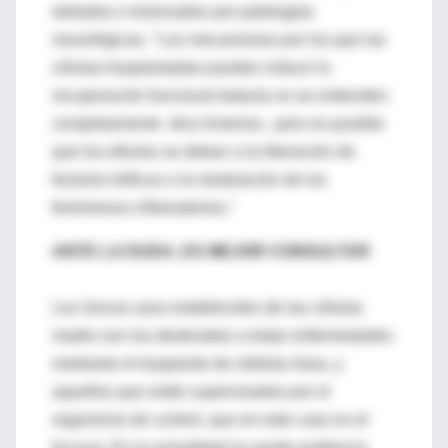
dañados o lesionados por patologías
neurológicas. "Los mecanismos por los que las
células trasplantadas pueden inducir la
recuperación funcional todavía no se entienden
completamente -dice Ameriso-, pero es posible
que los efectos se deban a la liberación de
factores tróficos o la modulación de los
fenómenos inflamatorios."
ANTE LA DUDA, ES MEJOR CONSULTAR
Los únicos usos establecidos de las células
madre son los destinados a tratar enfermedades
mediante el trasplante de médula ósea, y
aquellos que están supervisados por el
organismo de control, que en este caso es el
Incucai. En la actualidad no existe evidencia