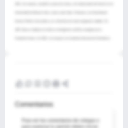
1951, fue maestra, estudió la carrera de Letras y de traductorado del francés en la
Universidad de Buenos Aires y tiene cuatro hijos. Pertenece a la International
Science Writers Association y es columnista de varios programas radiales. En
1997 obtuvo el diploma al mérito en divulgación científica otorgado por la
Fundación Konex. En 2002, se incorporó a la Academia Nacional de Periodismo.
Comentarios
Para ver los comentarios de colegas o
para expresar tu opinión debes iniciar