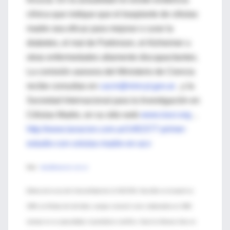
clínica que indique que el trasplante de células
madre sea eficaz para mejorar o curar la
diabetes, el mal de Parkinson, el Alzheimer u
otras enfermedades altamente discapacitantes.
La comisión asesora del Ministerio de Ciencia
recibe consultas en
cacm@mincyt.gov.ar
, y la
Sociedad Internacional para la Investigación en
Células Madre, en su sitio web
www.isscr.org
..
http://www.lanacion.com.ar/1481577-primer-
estudio-con-celulas-madre-en-acv
Mail:
nbar@lanacion.com.ar
Editora de la sección Ciencia/Salud de LA NACION, Nora Bär se incorporó en
1990 a la Redacción del diario, aunque comenzó como colaboradora en 1980,
siempre en su especialidad, el periodismo científico. Nació en Buenos Aires en