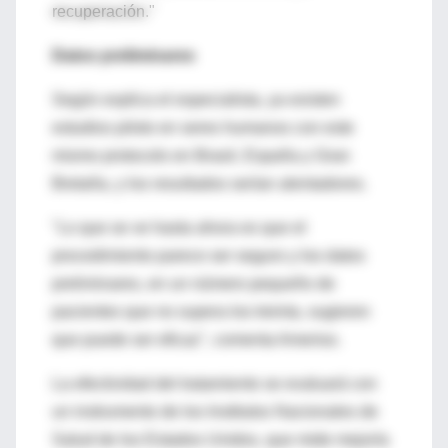
recuperación."
Datos preliminares
Según explica el especialista, ya existen
estudios piloto en seres humanos con este
mismo protocolo en Brasil, España y Gran
Bretaña, y los resultados serían alentadores.
"Lo que se ve hasta ahora es que el
procedimiento parece ser seguro y los datos
preliminares, en un número pequeño de
pacientes que no supera los treinta, sugieren
que puede ser eficaz", comenta Ameriso.
La efectividad del tratamiento se evaluará con
un instrumento de los Institutos Nacionales de
Salud de los Estados Unidos, que mide mejoría