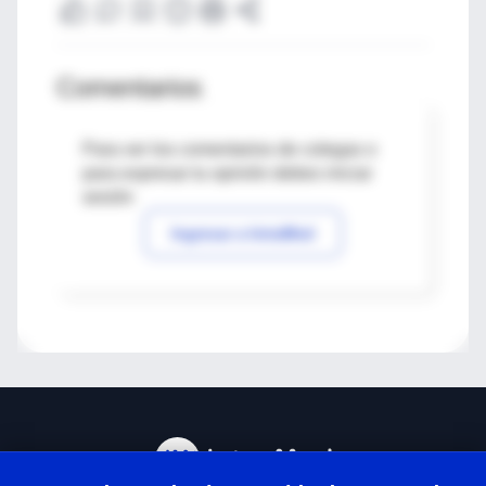
Comentarios
Para ver los comentarios de colegas o
para expresar tu opinión debes iniciar
sesión
Ingresar a IntraMed