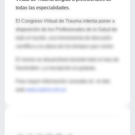
todas las especialidades.
El Congreso Virtual de Trauma intenta poner a
disposición de los Profesionales de la Salud de
todo el mundo, una herramienta de discusión
científica a la altura de los tiempos que corren.
El mismo se desarrollará durante todo el mes de
Noviembre. La inscripción es gratuita.
Para mayor información consultar en el sitio
web
www.samct.com.ar