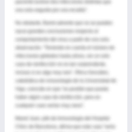
paciente tuviese dos infecciones distintas que
una sola seguida por una recaída”.
No obstante, Barret advierte que no se pueden
sacar grandes conclusiones respecto al
comportamiento del virus a partir de una sola
observación. “Teniendo en cuenta el número de
infecciones globales hasta ahora, ver un solo
caso de reinfección no es tan sorprendente,
incluso si es algo muy raro”. África González,
catedrática de inmunología de la Universidad de
Vigo, coincide en que “es posible que pueda
haber algún caso de reinfección, pero en
cualquier caso serían muy raros”.
Manel Juan, jefe de Inmunología del Hospital
Clínic de Barcelona, afirma que este caso “sería