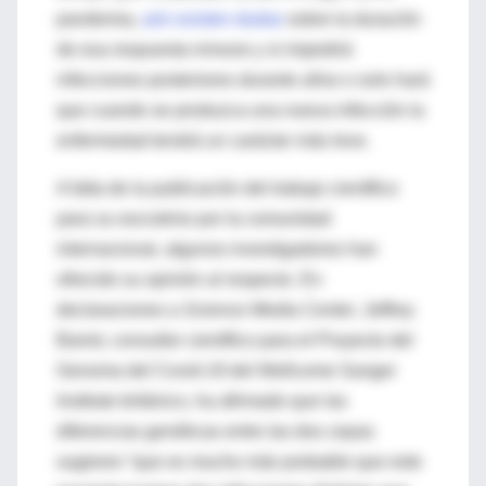
pandemia,
aún existen dudas
sobre la duración
de esa respuesta inmune y si impedirá
infecciones posteriores durante años o solo hará
que cuando se produzca una nueva infección la
enfermedad tendrá un carácter más leve.
A falta de la publicación del trabajo científico
para su escrutinio por la comunidad
internacional, algunos investigadores han
ofrecido su opinión al respecto. En
declaraciones a
Science Media Center
, Jeffrey
Barret, consultor científico para el Proyecto del
Genoma del Covid-19 del Wellcome Sanger
Institute británico, ha afirmado que las
diferencias genéticas entre las dos cepas
sugieren “que es mucho más probable que este