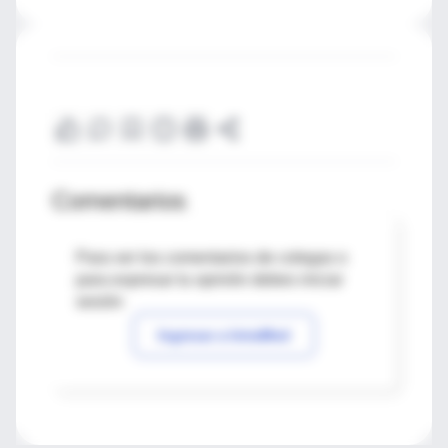
Comentarios
Para ver los comentarios de colegas o
para expresar tu opinión debes iniciar
sesión
Ingresar a IntraMed