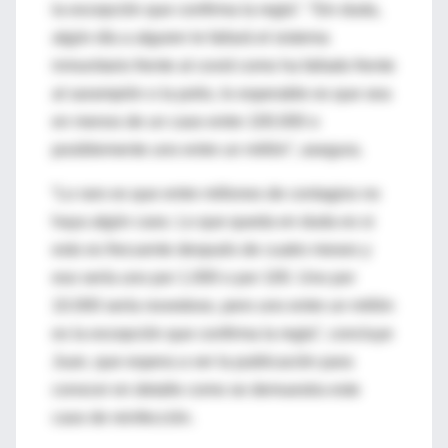
la excepción que confirma la regla”. “Sin duda,
algún día a alguien le fallará el sistema
inmunitario frente al covid como ha fallado frente
al sarampión o la polio, lo esperable es que sea
en menos de un caso entre 100.000 o
posiblemente uno entre un millón”, asegura.
“Lo raro es que entre millones de contagios no
haya algún caso. Lo que queda en duda es si
esto es frecuente después de cuatro meses y
eso sería uno por 1.000 o por 100. Uno por
10.000 sería novedoso, pero uno entre un millón
es la excepción que confirma la regla”, concluye
Juan, que espera a ver la publicación para
conocer en detalle como se demuestra este
caso de reinfección.