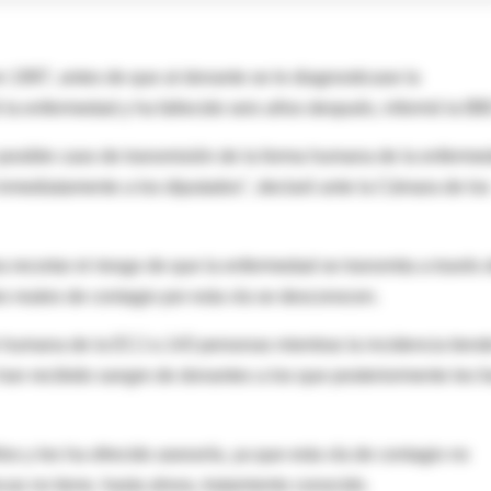
 1997, antes de que al donante se le diagnosticase la
ó la enfermedad y ha fallecido seis años después, informó la BB
n posible caso de transmisión de la forma humana de la enferme
 inmediatamente a los diputados", declaró ante la Cámara de los
recortar el riesgo de que la enfermedad se transmita a través 
s reales de contagio por esta vía se desconocen.
e humana de la ECJ a 143 personas mientras la incidencia tiend
 han recibido sangre de donantes a los que posteriormente les f
os y les ha ofrecido asesoría, ya que esta vía de contagio no
as no tiene, hasta ahora, tratamiento conocido.