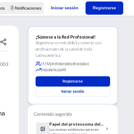
Iniciar sesión
Registrarse
tos
Notificaciones
¡Súmese a la Red Profesional!
Regístrese en IntraMed y conecte con
profesionales de la salud de toda
Latinoamérica.
2003
+1.1 M profesionales de la salud
Impulse su perfil
Registrarse
Iniciar sesión
na
Contenido sugerido
Papel del proteosoma del
Las nuevas evidencias parecen
M. tuberculosis en el