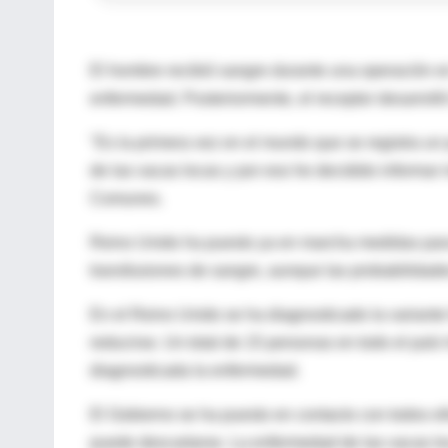
El hombre recibió sangre durante una operación en
enfermedad. Posteriormente, el receptor desarroll
"Es la primera vez en el mundo que se registra u
de las vacas locas y por eso he decidido informar
Comunes.
Reino Unido ha puesto ya en marcha medidas para 
transfusiones de sangre, aunque las probabilidade
En el Reino Unido se ha diagnosticado la variant
reducirse. Un total de 15 personas en todo el país
diagnosticada la enfermedad.
El Gobierno se ha puesto en contacto con todos ell
puede descartarse. La enfermedad de las vacas loc