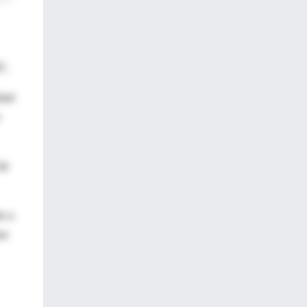
C.
dad
de
e a
ue