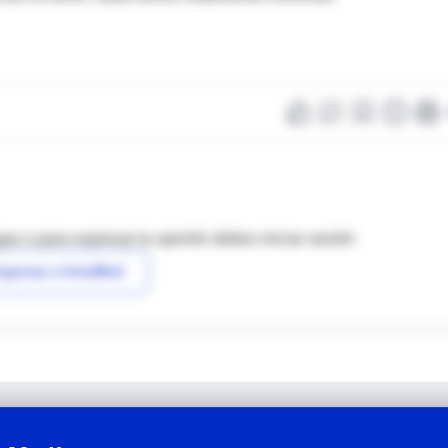
as o para expresar tu opinión debes iniciar sesión
ngresar a IntraMed