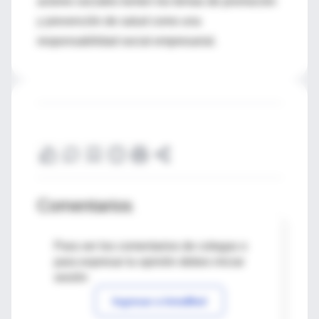
actores sociales tomen los temas de promoción
y prevención de salud como una
responsabilidad social empresarial.
Comentarios
Para ver los comentarios de colegas o
para expresar tu opinión debes iniciar
sesión
Ingresar a IntraMed