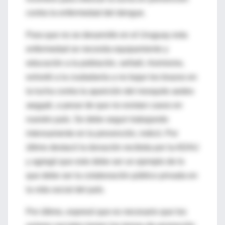
contra la enfermedad del dengue.
Para que no se desarrolle en el Uruguay esta
enfermedad se necesita equipamiento y
educación a la población, señaló. Asimismo,
exhortó a la ciudadanía a no bajar los brazos en
la lucha contra la aparición del mosquito aedes
aegypti, a pesar de que no existan casos en
nuestro país. Se debe seguir trabajando
intensamente en la prevención, indicó. Por
último destacó la donación recibida por la ADAU
y agregó que esto debe ser un ejemplo de lo
que debe ser la colaboración público privada en
la vida social del país.
Por último, expresó que es necesario que los