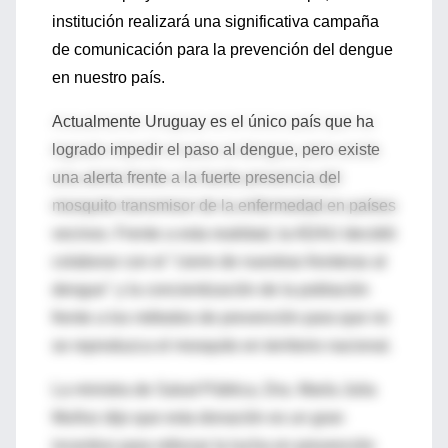
institución realizará una significativa campaña
de comunicación para la prevención del dengue
en nuestro país.
Actualmente Uruguay es el único país que ha
logrado impedir el paso al dengue, pero existe
una alerta frente a la fuerte presencia del
mosquito transmisor de la enfermedad en países
vecinos. Frente a esta realidad, la ADAU decidió
colaborar con el "cierre de nuestras fronteras al
dengue" y la concientización de la población
frente a los métodos de prevención para que no
se reproduzca el mosquito en territorio nacional.
La ministra de Salud Pública, Dra. María Julia
Muñoz dijo que esta donación es un gran
incentivo para reforzar la lucha en prevención