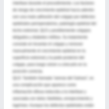
interfase durante el procedimiento. Los factores
de riesgo de crecimiento epitelial hacia adentro
son una mala adhesión del colgajo por defectos
epiteliales perioperatorios, patología epitelial del
lecho estromal, QLD y posiblemente colgajos
delgados y diabetes millitus. Su tratamiento
consiste en levantar el colgajo y remover
manualmente el crecimiento epitelial en la
superficie estromal y la parte posterior del
colgajo, para luego volver a colocarlo en la
posición correcta.
QLD: También llamada “arenas del Sahara”, es
una complicación que aparece como
inflamación difusa reducida a la interfase y
asociada con dolor, fotofobia, enrojecimiento y
lagrimeo. Aunque los defectos epiteliales están