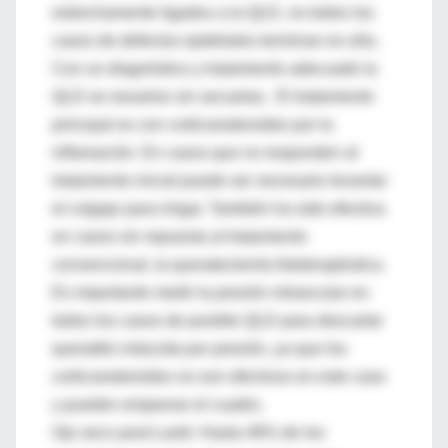
estrechamente ligados a la QLD, no todos los
casos de defectos epiteliales terminan en ella.
Con un diagnóstico y tratamiento adecuado la
QLD se resuelve sin secuelas. El tratamiento
principal es con corticoesteroides por la
inflamación. En casos que no responden al
tratamiento inicial puede ser necesario levantar
el colgajo para irrigar. También ha sido efectiva
en casos sin repuesta al tratamiento
convencional, la queratectomía fototerapéutica.
Es importante medir la presión intraocular en
todos los casos de posible QLD para descartar
queratitis inducida por presión, ya que los
corticoesteroides no son efectivos en este caso
y pueden empeorar el cuadro.
Ojo seco post-Lasik: Hasta 48% de los