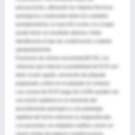
precauciones, utilizando las mejores técnicas
quirúrgicas y realizando todos los cuidados
postoperatorios, la reacción ocular a la cirugía
puede tener un resultado adverso. Debe
identificarse el tipo de complicación y tratarla
apropiadamente.
Erosiones de córnea recurrentes(ECR): Los
síntomas que indican la posibilidad de ECR son
dolor ocular agudo, sensación de párpado
pegoteado y dolor en el párpado al contacto.
Las causas de ECR luego de LASIK pueden ser
una lesión epitelial en el momento del
procedimiento quirúrgico y una patología
epitelial del lecho estromal no diagnosticada.
Los pacientes con diabetes mellitus corren un
mayor riesgo de padecer complicaciones