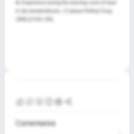
M. Experience during the learning curve of laser
in situ keratomileusis. J Cataract Refract Surg
1996;22:542–550.
Comentarios