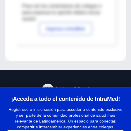
Para ver los comentarios de colegas o
para expresar tu opinión debes iniciar
sesión
Ingresar a IntraMed
¡Acceda a todo el contenido de IntraMed!
Centro de Ayuda
Regístrese o inicie sesión para acceder a contenido exclusivo
y ser parte de la comunidad profesional de salud más
relevante de Latinoamérica. Un espacio para conectar,
Términos y condiciones
compartir e intercambiar experiencias entre colegas.
| Políticas de privacidad