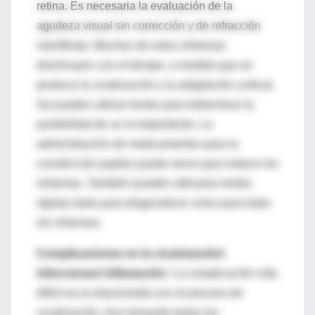
retina. Es necesaria la evaluación de la
agudeza visual sin corrección y de refracción
manifiesta. Muchos de estos síntomas
disminuyen con el tiempo, a medida que se
produce la cicatrización y la adaptación cortical.
Se pueden utilizar lentes para determinar la
posibilidad de un re-tratamiento. La
administración de medicamentos para la
constricción pupilar puede servir para reducir los
síntomas. También pueden utilizarse lentes
rígidas tanto para diagnosticar como para tratar
los síntomas.
Complicaciones en la cicatrización/
infecciones/ inflamación:
La complicación más
difícil es la relacionada con el proceso de
cicatrización. Aun tomando todas las