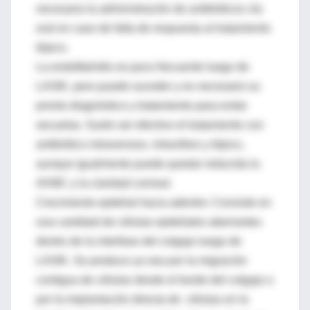
necesaria la administración de antibióticos vía
oral en caso de falta de respuesta al tratamiento
tópico.
La endoftalmitis es poco frecuente luego de
LASIK, pero puede suceder y es necesario su
pronto diagnóstico y tratamiento para evitar
secuelas. Suele ser efectivo el tratamiento con
antibiótico intravenoso, intravítreo y tópico,
aunque igualmente puede quedar reducida la
AVMC y la claridad corneal.
Crecimiento epitelial hacia adentro: Consiste en
una cantidad de células epiteliales aberrantes
dentro de la interfase del colgajo luego de
LASIK. Se produce ya sea por la migración
contigua de células desde el borde del colgajo o
por la implantación directa de células en la