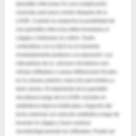
Queratitis infecciosa: Es una complicación
conocida, pero poco común después de la
LASIK. Cuando se sospecha la posibilidad de
una queratitis infecciosa debe levantarse el
colgajo y realizarse un cultivo. Suele
confundirse con la QLD en el momento
inmediatamente posterior a la operación. Los
indicadores de un proceso microbiano son:
células infiltradas o varias infiltraciones focales
en la cámara anterior, inyección peri-limbíca y
dolor severo. El tratamiento de la queratitis
microbiana luego de la LASIK consiste en
antibióticos tópicos fortificados, irrigación del
lecho estromal con solución antibiótica luego de
levantar el colgajo y hacer analizar
microbiológicamente los infiltrados. Puede ser