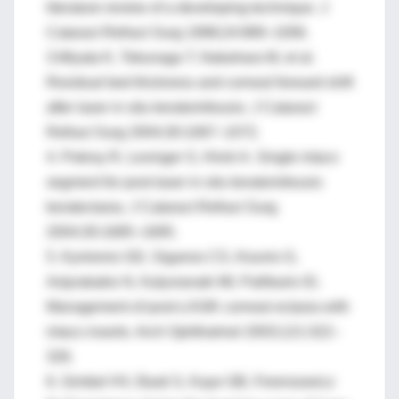
literature review of a developing technique. J
Cataract Refract Surg 1998;24:989–1006.
3.Miyata K, Tokunaga T, Nakahara M, et al.
Residual bed thickness and corneal forward shift
after laser in situ keratomileusis. J Cataract
Refract Surg 2004;30:1067–1072.
4. Pokroy R, Levinger S, Hirsh A. Single intacs
segment for post-laser in situ keratomileusis
keratectasia. J Cataract Refract Surg
2004;30:1685–1695.
5. Kymionis GD, Siganos CS, Kounis G,
Astyrakakis N, Kalyvianaki MI, Pallikaris IG.
Management of post-LASIK corneal ectasia with
intacs inserts. Arch Ophthalmol 2003;121:322–
326.
6. Gimbel HV, Basti S, Kaye GB, Ferensowicz