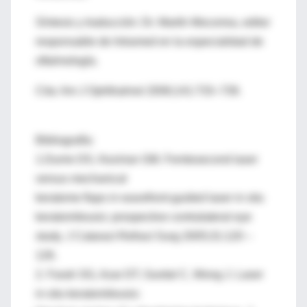
Síntesis y traducción: Dr. Martín Mocorrea, editor
responsable de Intramed en la especialidad de
oftalmología.
Cita: Am J Ophthalmol 2006;141:733–739.
Bibliografía:
1.Durrie DS, Kezirian GM. Femtosecond laser
versus mechanical
keratome flaps in wavefront-guided laser in situ
keratomileusis: prospective contralateral eye
study. J Cataract Refract Surg 2005;31:120 –
126.
2. Farah SG, Azar DT, Gurdal C, Wong J. Laser
in situ keratomileusis: