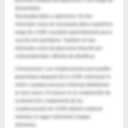
pacientes tratados por glaucoma o con riesgo de
desarrollarlo.
Neuropatía óptica y glaucoma: Se han
informado casos de neuropatía óptica isquémica
luego de LASIK causados aparentemente por la
succión del querátomo. También se han
informado casos de glaucoma inducido por
corticoesteroides, difíciles de identificar.
Conclusiones: Las complicaciones que pueden
presentarse después de la LASIK amenazan la
visión y pueden provocar síntomas debilitantes
en ojos sanos. El avance en la comprensión de
la prevención y tratamiento de las
complicaciones de LASIK deberá continuar
mientras se sigan realizando cirugías
refractivas.