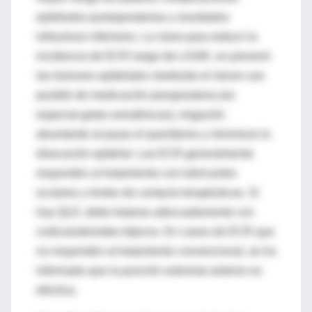
epiteliales postoperatorias y resultados
refractivos inferiores. La clave para reducir la
incidencia de ECR luego de LASIK, es prevenir
las lesiones epiteliales mediante el menor uso
posible de medicación preoperatoria (en
especial gotas anestésicas), irrigación
abundante al pasar el querátomo y minimizar la
disecación epitelial. Las ECR generalmente
responden al tratamiento con lubricantes
oculares y lentes de contacto terapéuticas. Si
hay QLD, debe tratarse adecuadamente con
corticoesteroides tópicos. En casos de ECR que
no responden al tratamiento convencional, se ha
informado que la punción estromal anterior es
efectiva.