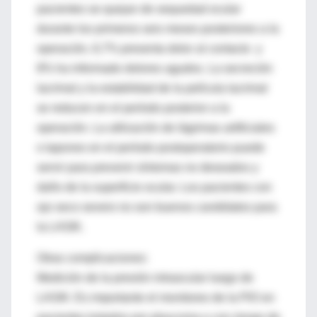
pacientes se quejan de sequedad ocular
durante los primeros seis meses posteriores a la
operación, 6,7% presenta dolor al contacto y
8% ha informado dolores agudos. La secreción
lacrimal y la estabilidad de la película lacrimal
se reducen en el período posterior a la
operación. La utilización de lágrimas artificiales
o tapones en el período postoperatorio puede
servir para prevenir síntomas no deseados y
daño de la superficie ocular. Los pacientes con
ojo seco severo no son buenos candidatos para
la LASIK.
Otras complicaciones:
Medición de la presión intraocular luego de
LASIK: Es importante el monitoreo de la PIO en