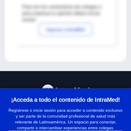
Para ver los comentarios de colegas o
para expresar tu opinión debes iniciar
sesión
Ingresar a IntraMed
¡Acceda a todo el contenido de IntraMed!
Centro de Ayuda
Regístrese o inicie sesión para acceder a contenido exclusivo
y ser parte de la comunidad profesional de salud más
relevante de Latinoamérica. Un espacio para conectar,
Términos y condiciones
compartir e intercambiar experiencias entre colegas.