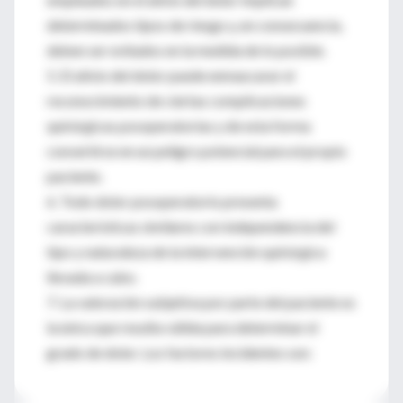
determinados tipos de riesgo y, en consecuencia,
deben ser evitados en la medida de lo posible.
5. El alivio del dolor puede enmascarar el
reconocimiento de ciertas complicaciones
quirúrgicas posoperatorias y de esta forma
convertirse en un peligro potencial para el propio
paciente.
6. Todo dolor posoperatorio presenta
características similares con independencia del
tipo y naturaleza de la intervención quirúrgica
llevada a cabo.
7. La valoración subjetiva por parte del paciente es
la única que resulta válida para determinar el
grado de dolor. Los factores incidentes son: