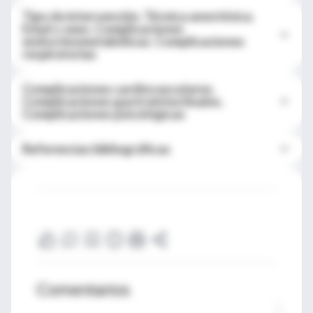
Tipo de intervención. Técnica anestésica.
Edad y sexo. Complicaciones
endocrinometabólicas. Complicaciones
respiratorias
Complicaciones cardiovasculares.
Complicaciones gastrointestinales.
Complicaciones psicológicas
Referencias bibliográficas
Comentarios