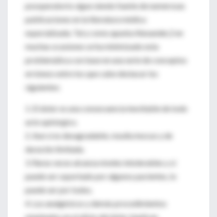
posoperatorio sigue siendo fuente de numerosas
publicaciones en la literatura médica
especializada. Tal y como apunta Alexander,2 en
muchas ocasiones se ha minimizado esta
problemática con base en una serie de conceptos
erróneos entre los que cabe destacar los
siguientes:
1. El dolor es una consecuencia inevitable de todo
acto quirúrgico.
2. Aun si es desagradable, resulta inocuo y de
duración limitada.
3. Raras veces alcanza niveles intolerables y si
puede ser soportado por algunos pacientes, lo
puede ser por todos.
4. Los analgésicos y demás procedimientos
empleados en el alivio del dolor implican