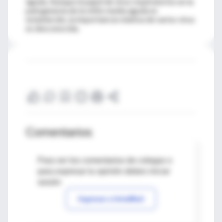
aguda. Aunque el papel de virus respiratorios en la
patogenesia de la otitis media aguda es
establecido, la importancia relativa de varios virus
es desconocida.
Comentarios
Para ver los comentarios de colegas o
para expresar tu opinión debes iniciar
sesión
Ingresar a IntraMed