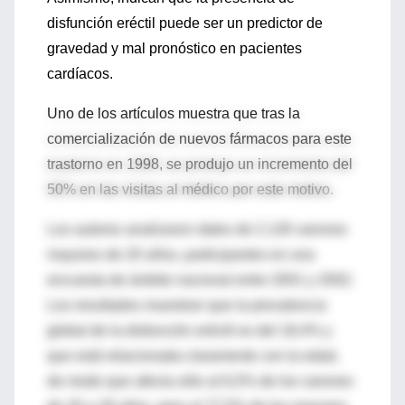
disfunción eréctil puede ser un predictor de
gravedad y mal pronóstico en pacientes
cardíacos.
Uno de los artículos muestra que tras la
comercialización de nuevos fármacos para este
trastorno en 1998, se produjo un incremento del
50% en las visitas al médico por este motivo.
Los autores analizaron datos de 2.126 varones
mayores de 20 años, participantes en una
encuesta de ámbito nacional entre 2001 y 2002.
Los resultados muestran que la prevalencia
global de la disfunción eréctil es del 18,4% y
que está relacionada claramente con la edad,
de modo que afecta sólo al 6,5% de los varones