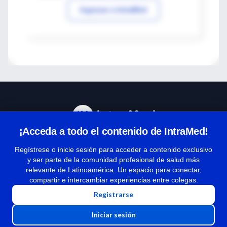
Ingresar a IntraMed
¡Acceda a todo el contenido de IntraMed!
Centro de Ayuda
Regístrese o inicie sesión para acceder a contenido exclusivo
y ser parte de la comunidad profesional de salud más
relevante de Latinoamérica. Un espacio para conectar,
Términos y condiciones
compartir e intercambiar experiencias entre colegas.
| Políticas de privacidad
Registrarse
| Todos los derechos reservados | Copyright 1997-2026
Iniciar sesión