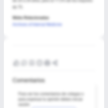
de 20 a 29 años, pero al 77,5% de los mayores
de 75.
Webs Relacionadas
Archives of Internal Medicine
Comentarios
Para ver los comentarios de colegas o
para expresar tu opinión debes iniciar
sesión