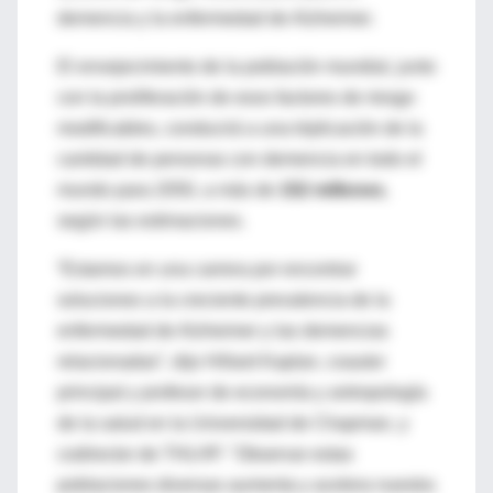
demencia y la enfermedad de Alzheimer.
El envejecimiento de la población mundial, junto
con la proliferación de esos factores de riesgo
modificables, conducirá a una triplicación de la
cantidad de personas con demencia en todo el
mundo para 2050, a más de
152 millones
,
según las estimaciones.
“Estamos en una carrera por encontrar
soluciones a la creciente prevalencia de la
enfermedad de Alzheimer y las demencias
relacionadas”, dijo Hillard Kaplan, coautor
principal y profesor de economía y antropología
de la salud en la Universidad de Chapman, y
codirector de THLHP. "Observar estas
poblaciones diversas aumenta y acelera nuestra