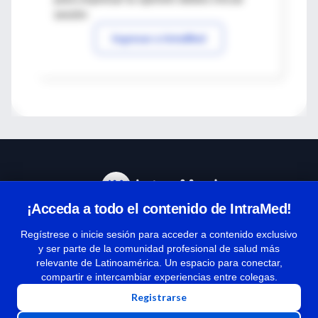
sesión
Ingresar a IntraMed
¡Acceda a todo el contenido de IntraMed!
Centro de Ayuda
Regístrese o inicie sesión para acceder a contenido exclusivo
y ser parte de la comunidad profesional de salud más
relevante de Latinoamérica. Un espacio para conectar,
Términos y condiciones
compartir e intercambiar experiencias entre colegas.
| Políticas de privacidad
Registrarse
| Todos los derechos reservados | Copyright 1997-2026