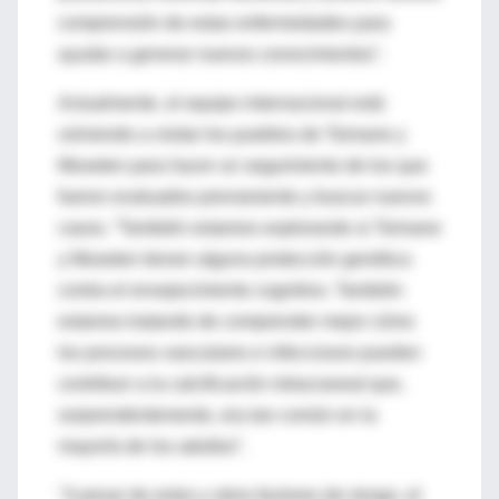
comprensión de estas enfermedades para
ayudar a generar nuevos conocimientos".
Actualmente, el equipo internacional está
volviendo a visitar los pueblos de Tsimane y
Moseten para hacer un seguimiento de los que
fueron evaluados previamente y buscar nuevos
casos. “También estamos explorando si Tsimane
y Moseten tienen alguna protección genética
contra el envejecimiento cognitivo. También
estamos tratando de comprender mejor cómo
los procesos vasculares e infecciosos pueden
contribuir a la calcificación intracraneal que,
sorprendentemente, era tan común en la
mayoría de los adultos”.
"A pesar de estos y otros factores de riesgo, el