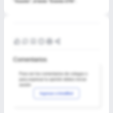
"Asunto", el texto "Evento UTN".
Comentarios
Para ver los comentarios de colegas o
para expresar tu opinión debes iniciar
sesión
Ingresar a IntraMed