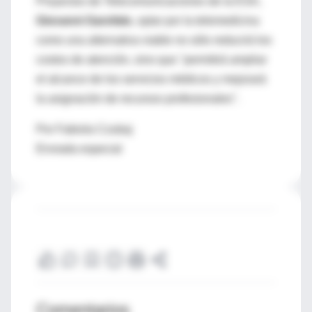
Proyectos de Telecomunicaciones de la ESA,
Giovanni Garofalo
, optar por la telemedicina
como una alternativa viable no sólo reducirá los
costos de atención, sino que "permitirá ampliar
el alcance de los servicios médicos y mejorará
la asignación de recursos profesionales".
Por Fabiola Czubaj
Enviada especial
Comentarios