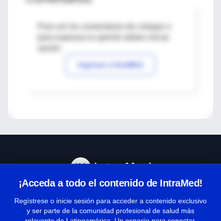
Para ver los comentarios de colegas o
para expresar tu opinión debes iniciar
sesión
Ingresar a IntraMed
¡Acceda a todo el contenido de IntraMed!
Centro de Ayuda
Regístrese o inicie sesión para acceder a contenido exclusivo
y ser parte de la comunidad profesional de salud más
relevante de Latinoamérica. Un espacio para conectar,