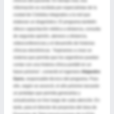
clínicos del paciente. En tiempo real, esa
información es recibida por especialistas de la
ciudad de Córdoba integrados a la red que
elaboran un diagnóstico. El programa también
ofrece capacitación médica a distancia, consulta
de segunda opinión, ateneos a distancia,
videoconferencias y el desarrollo de historias
clínicas electrónicas. "Aspiramos a crear un
sistema que permita que los argentinos puedan
contar con una historia clínica portátil en un
futuro próximo", comentó el ingeniero
Alejandro
Garro
, responsable técnico del programa. Para
ello, según se anunció, el año próximo lanzarán
un prototipo que permita generarlas y
actualizarlas on line luego de cada atención. En
tanto, para el director de proyectos del área de