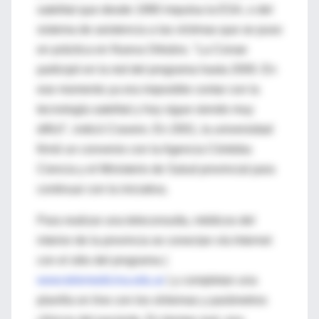
satelital que desde 1990 impulsa la ESA, o del
sistema de asistencia a las víctimas que se puso
en práctica en Nueva Orleáns. "La Conae
participó en la red del programa hasta 2000. En
ese momento ya era imposible contar con la
tecnología satelital y hoy sigue siendo muy
difícil", indicó Cravero. En 2001, la universidad
firmó un convenio con la Agencia Córdoba
Ciencia y el Ministerio de Salud provincial para
continuar con la iniciativa.
Para realizar una teleconsulta, médicos del
interior de la provincia se conectan vía Internet
con el sitio del programa (
www.telemedicina.edu.ar
) y completan una
planilla on line con los síntomas y parámetros