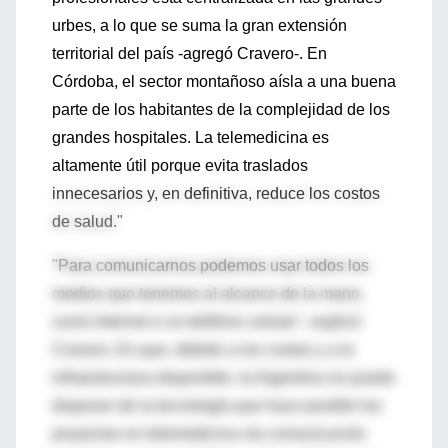
urbes, a lo que se suma la gran extensión
territorial del país -agregó Cravero-. En
Córdoba, el sector montañoso aísla a una buena
parte de los habitantes de la complejidad de los
grandes hospitales. La telemedicina es
altamente útil porque evita traslados
innecesarios y, en definitiva, reduce los costos
de salud."
"Para comunicarnos podemos usar todos los
medios que tenemos al alcance de la mano,
como Internet o un teléfono celular", explicó
Cravero. Es que, debido a los costos y a la
infraestructura disponible, la Argentina no puede
disponer de la tecnología que hace posible los
proyectos en telemedicina vía comunicación