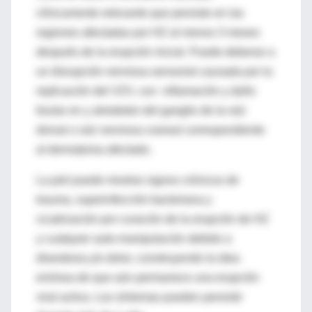
clínicamente relevante que persiste en las
regiones afectadas por HZ al menos 3 meses
después de la erupción inicial. Puede deberse a
un disrupción nerviosa sensorial causada por la
replicación del VZV, con inflamación y daño
tisular en y alrededor del ganglio de la raíz
dorsal o raíz nerviosa craneal correspondiente
al dermatoma afectado.
La piel puede mostrar signos crónicos de
trauma, superinfección bacteriana y
cicatrización por curación de la erupción de HZ
y cualquier auto-manipulación debido a
disestesia y/o dolor, construyendo la idea
errónea de que aún permanece una erupción
viral activa. Los síntomas pueden persistir