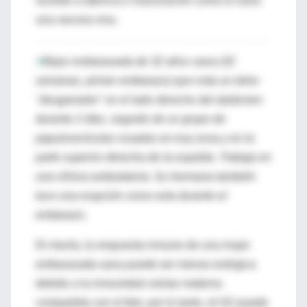
somete a latencia o reactivación como lo haría
una vacuna viva.
>
Mujer embarazada de 32 años sana (32
semanas, primer embarazo) que nota un dolor
"desgarrador" en el lado derecho del abdomen
durante 2 días, seguido de un grupo de
papulovesículas rosadas en esa zona y en la
parte superior derecha de la espalda. Trabaja en
una clínica ambulatoria. Su hermana también
tuvo una erupción como esta durante el
embarazo
.
En teoría, la respuesta inmune de una mujer
embarazada sana puede ser menos enérgica
debido a la inmunidad celular materna
compartida con el feto, por lo tanto, el HZ puede