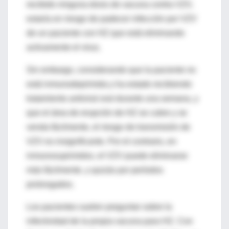
recibido ninguna dosis de vacuna contra VZV,
estaría en riesgo de padecer infección por VZV
de un paciente con HZ que está eliminando
activamente el virus.
Sin embargo, considerando que la paciente no
está inmunodeprimida y ha estado recibiendo
tratamiento antiviral oral durante una semana, y
que el área de erupción de HZ se cubre y se
venda fácilmente, el riesgo de transmisión de
VZV es insignificante. Por el contrario, en
inmunosuprimidos, el VZV puede eliminarse
más fácilmente, y quizás por períodos
prolongados.
Los pacientes suelen preguntar sobre la
infectividad de la propia vacuna para HZ. Con