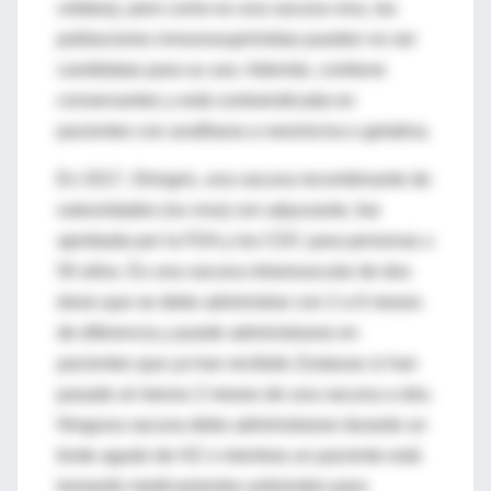
cefalea), pero como es una vacuna viva, las
poblaciones inmunosuprimidas pueden no ser
candidatas para su uso. Además, contiene
conservantes y está contraindicada en
pacientes con anafilaxia a neomicina o gelatina.
En 2017, Shingrix, una vacuna recombinante de
subunidades (no viva) con adyuvante, fue
aprobada por la FDA y los CDC para personas ≥
50 años. Es una vacuna intramuscular de dos
dosis que se debe administrar con 2 a 6 meses
de diferencia y puede administrarse en
pacientes que ya han recibido Zostavax si han
pasado al menos 2 meses de una vacuna a otra.
Ninguna vacuna debe administrarse durante un
brote agudo de HZ o mientras un paciente está
tomando medicamentos antivirales para