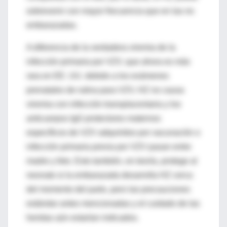
sobrevenir con mayor frecuencia que en las no
embarazadas.
A diferencia de la verdadera viremia de la
infección primaria por VZV, que ahora es más
rara en EE. UU. debido a los exámenes
prenatales de rutina para VZV, HZ no causa
viremia con infección transplacentaria y los
anticuerpos IgG protectores maternos
específicos de VZV adquiridos por vacunación o
infección primaria previa por VZV pasan entre
madre y feto. Esto también, en teoría, protege al
neonato si la embarazada desarrolla HZ cerca
del momento del parto, pero las precauciones
estándar antes mencionadas y el cuidado de las
heridas aún estarían indicados.