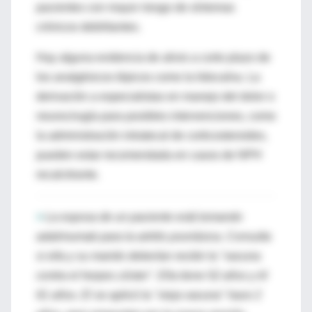
pacientes con mayor riesgo de síntomas
crónicos debilitantes.
Hay alguna evidencia de alivio a corto plazo de
los analgésicos tópicos como la lidocaína. La
derivación a especialistas en manejo del dolor o
neurocirugía para posibles intervenciones, como
la administración intratecal de corticosteroides,
pueden estar recomendada en casos de NPH
recalcitrante.
>
La esposa de un paciente está tomando
adalimumab para la artritis psoriásica. Consulta
si ella y su marido deberían recibir la "vacuna
contra el herpes zóster". Ella tiene 52 años y él
61 años. El se aplicó la "vieja vacuna" hace 2