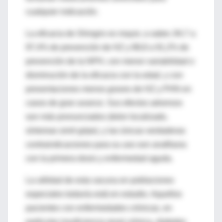
cualquier indicación.
La eficacia de Shingrix es mayor, a saber, 84,7 a
97,4% de prevención de HZ y 88,8 a 91,2% de
prevención de la NPH, con menor variabilidad o
disminución de la eficacia con la edad, y con
presentaciones menos graves de HZ y PHN en
casos de gran avance. Sus efectos adversos
son más pronunciados (dolor localizado,
síntomas simil gripe), y las únicas verdaderas
contraindicaciones para su uso son anafilaxia
con la primera dosis y enfermedad aguda.
La utilidad de esta vacuna en poblaciones
especiales todavía está en estudio. Aquellos
pacientes con enfermedades crónicas, en
particular insuficiencia renal crónica, diabetes