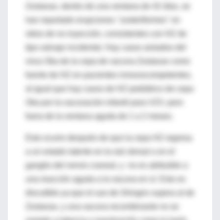
Zostavax, dentro de una ventana de 42 días, se
han reportado erupciones "zosteriformes" en
sitios de no inyección, consistentes con HZ de
tipo salvaje incidental. Hay casos aislados del
virus Oka de la cepa de vacuna Zostavax como
fuente de HZ en pacientes inmunocompetentes,
al igual que hay casos de HZ pediátrico de cepa
Oka por la vacunación infantil para VZV, pero
fuera de la ventana aguda de 1 a 2 meses.
Esto ocurre después de que la cepa HZ regresa
a un estado latente en la raíz dorsal o en el
ganglio del nervio craneal, y no es atribuible a
una reacción aguda a la vacuna en sí. Esto es
discutible ya que el uso de Shingrix supera al de
Zostavax, y una vacuna recombinante no se