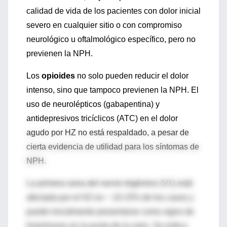
calidad de vida de los pacientes con dolor inicial
severo en cualquier sitio o con compromiso
neurológico u oftalmológico específico, pero no
previenen la NPH.
Los
opioides
no solo pueden reducir el dolor
intenso, sino que tampoco previenen la NPH. El
uso de neurolépticos (gabapentina) y
antidepresivos tricíclicos (ATC) en el dolor
agudo por HZ no está respaldado, a pesar de
cierta evidencia de utilidad para los síntomas de
NPH.
La primera rama del nervio trigémino (V1) está
afectada por el HZ en ~ 10-15% de los casos y
puede inicialmente presentarse como signo de
Hutchinson en la punta de la nariz. Se indica