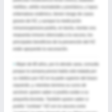
mellitus, artritis reumatoide y psoriásica, y lupus
eritematoso sistémico, tienen riesgo de casos
graves de HZ, y aunque la medicación
inmunosupresora podría, en teoría, montar una
respuesta inmune silenciada a la vacuna, los
principales beneficios de la prevención del HZ
están apoyando la vacunación.
>
Mujer de 80 años, por lo demás sana, consulta
porque la semana previa había sido tratada por
su médico por HZ en la parte superior del brazo
izquierdo, y, mientras termina su curso de
aciclovir, quiere saber si podría cuidar a su
pequeña bisnieta. También quiere saber si
podría "contraer" HZ con la vacuna como