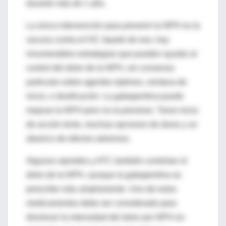
durante más de 1 año.
La única intervención para prevenir la NPH es la
vacuna contra el HZ. Aparte de eso, hay
innumerables estrategias que pueden ayudar al
control del dolor de la NPH, sin consenso
particular sobre agentes óptimos, ventana de
inicio, o dosificación. La gabapentina puede
mejorar la NPH pero no la previene. Tiene inicio
de acción lento, muchas opciones de dosis y un
abanico de efectos adversos.
Algunos opioides y ATC también controlan el
dolor de la NPH, aunque la gabapentina se
prescribe más ampliamente. Uno de estos
medicamentos debe ser considerado para
disminuir la intensidad del dolor por NPH en