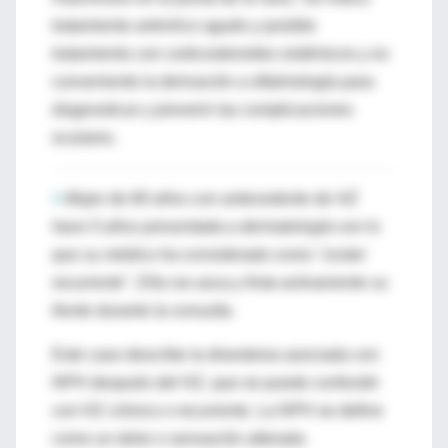
tratamiento antivírico agudo y posible
tratamiento con corticosteroides sistémicos y es
conveniente la derivación a oftalmología para
diagnosticar y prevenir las complicaciones
oculares.
>
Mujer de 80 años con antecedente de HZ
hace 5 años presentada a dermatología con lo
que su médico ha considerado como "zoster
recurrente". Ella rse asca y frota activamente su
frente durante la consulta.
Este caso describe la disestesia asociada con
NPH después del HZ, que se puede confundir
con HZ crónico o recurrente. La NPH se define
como un dolor o sensación alterada