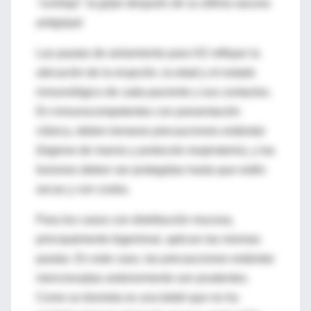
"contrajo" la gripe después de su última vacuna
antigripal.
Las pautas de aislamiento para HZ reflejan la
ubicación de la erupción, la edad y el estado
inmunológico de cada paciente y sus contactos.
En inmunocompetentes con presentación
clásica, deben tomarse precauciones estándar
(higiene de manos y protocolo respiratorio), y las
lesiones deben ser protegidas hasta que estén
secas y con costra.
Para los casos con distribución mucosa,
principalmente trigeminal, aplican las mismas
pautas. En este caso, las precauciones estándar
mencionadas anteriormente son prudentes.
Como su bisnieta es una bebé que no ha