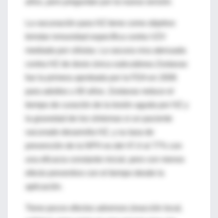
años, pero preguntan por la nueva versión.
La vacunación para HZ tiene como objetivo
brindar inmunidad específica contra VZV
mediada por células. La vacuna viva atenuada
contra HZ de dosis única subcutánea Zostavax
fue la primera aprobada por la FDA en 2006
para adultos ≥ 60 años. Zostavax reduce el
tiempo de curación de la lesión aguda por HZ y
la gravedad de los síntomas si un paciente
vacunado desarrolla HZ, y su tasa de
prevención de la NPH es del 47,4 al 77% con
una eficacia constante inicial, pero con menos
efecto preventivo con el tiempo desde la
aplicación.
Tiene pocos efectos adversos (reacción local,