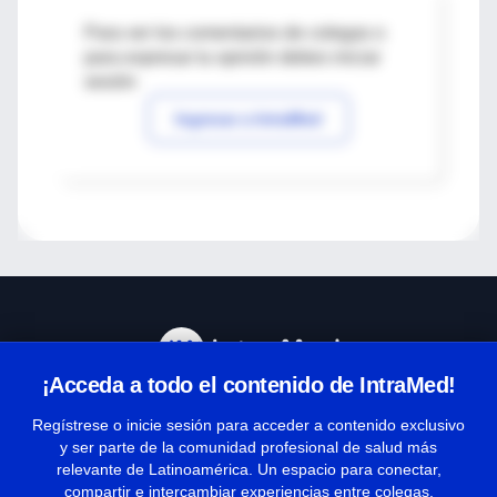
Para ver los comentarios de colegas o
para expresar tu opinión debes iniciar
sesión
Ingresar a IntraMed
¡Acceda a todo el contenido de IntraMed!
Centro de Ayuda
Regístrese o inicie sesión para acceder a contenido exclusivo
y ser parte de la comunidad profesional de salud más
relevante de Latinoamérica. Un espacio para conectar,
Términos y condiciones
compartir e intercambiar experiencias entre colegas.