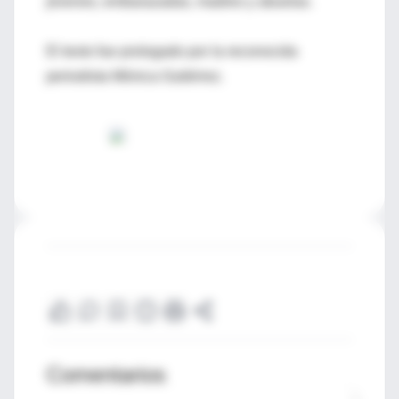
jóvenes, embarazadas, madres y abuelas.
El texto fue prologado por la reconocida
periodista Mónica Gutiérrez.
Comentarios