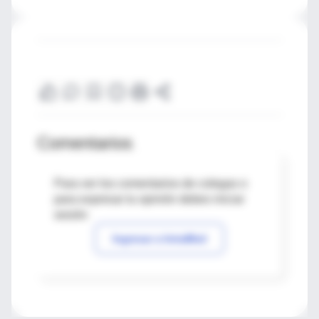
Comentarios
Para ver los comentarios de colegas o
para expresar tu opinión debes iniciar
sesión
Ingresar a IntraMed