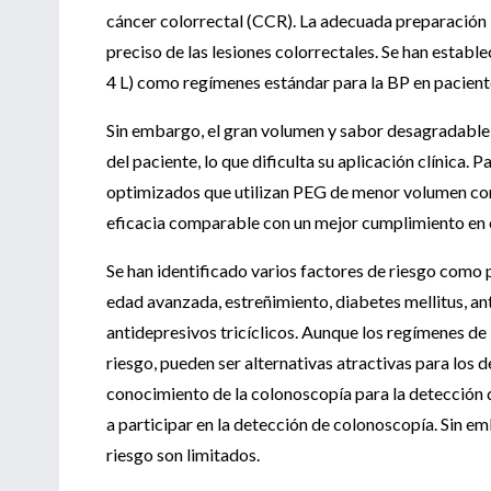
cáncer colorrectal (CCR). La adecuada preparación in
preciso de las lesiones colorrectales. Se han estab
4 L) como regímenes estándar para la BP en pacient
Sin embargo, el gran volumen y sabor desagradable
del paciente, lo que dificulta su aplicación clínica.
optimizados que utilizan PEG de menor volumen com
eficacia comparable con un mejor cumplimiento en
Se han identificado varios factores de riesgo como 
edad avanzada, estreñimiento, diabetes mellitus, an
antidepresivos tricíclicos. Aunque los regímenes de
riesgo, pueden ser alternativas atractivas para los 
conocimiento de la colonoscopía para la detección
a participar en la detección de colonoscopía. Sin e
riesgo son limitados.