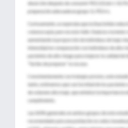
deserción después de consumir PEG (22,66 ± 14,70 mi
preparación adecuada en grupo 1L PEG+L.
Curiosamente, se esperaba que la linaclotida reduci
colonoscopía, pero en esto falló. Dada la creciente 
aumentando la proporción de individuos de bajo rie
intensidad en comparación con individuos de alto r
pacientes de alto riesgo para mejorar la calidad de l
“fáciles de preparar” es escasa.
Consistentemente con trabajos previos, este estudio
tanto, estimamos que casi la mitad de los paciente
de volumen ultra bajo, que enfatizó la importancia d
cumplimiento.
Las ADRs generales en ambos grupos de este estudio 
recomendado para una población no seleccionada par