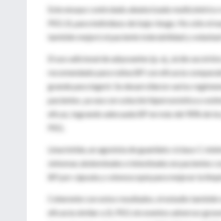
Este ensayo controlado aleatorizado multicéntrico
PEG 2L para individuos de bajo riesgo. No sólo el nu
también mejoró el paciente tolerabilidad y voluntad 
El uso adicional de adyuvantes (p. ej., ácido ascór
recomendado para rutina BP con eficacia comparable
grande para ingerir. Se desarrollaron varios regíme
pacientes, ya sea con solución hiperosmótica o esti
eficaz, logrando adecuada BP en más del 90% de los
PEG.
Linaclotida, un agonista de guanilato ciclasa-C mín
síntomas abdominales e intestinales en pacientes con 
BP por cápsula y colonoscopía para mejorar la limpi
Coherente con estos resultados, el estudio también
eficacia similar a 2L PEG sin eventos adversos grave