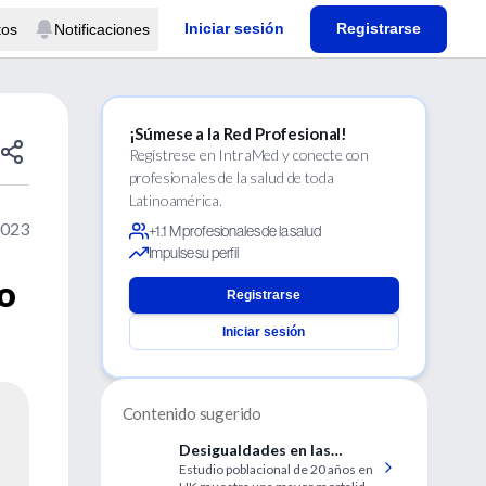
Iniciar sesión
Registrarse
tos
Notificaciones
¡Súmese a la Red Profesional!
Regístrese en IntraMed y conecte con
profesionales de la salud de toda
Latinoamérica.
2023
+1.1 M profesionales de la salud
Impulse su perfil
o
Registrarse
Iniciar sesión
Contenido sugerido
Desigualdades en las
Estudio poblacional de 20 años en
tendencias de mortalidad