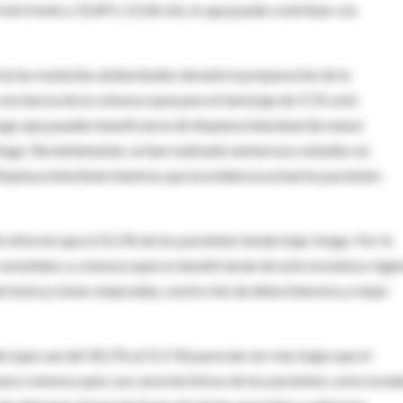
n frente a 31,89 ± 21,06 min, lo que puede contribuir a la
ría las molestias abdominales durante la preparación de la
conciencia de la colonoscopía para el tamizaje de CCR, está
sgo que pueden beneficiarse de limpieza intestinal de menor
iesgo. Recientemente, se han realizado numerosos estudios en
impieza intestinal mientras que la evidencia actual en pacientes
 informó que el 52,1% de los pacientes tenían bajo riesgo. Por lo
s sometidos a colonoscopía se beneficiarían de este novedoso régi
e instrucciones mejoradas, restricción de dieta intensiva y mejor
(que van del 18,3 % al 21,5 %) parecían ser más bajas que el
a colonoscopía. Las características de los pacientes como la eda