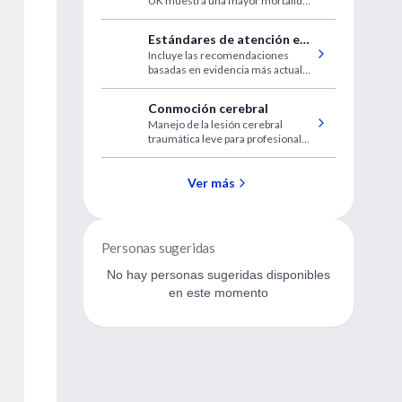
UK muestra una mayor mortalidad
por cáncer en personas con
por cáncer en personas con
diabetes tipo 2
diabetes tipo 2
Estándares de atención en
Incluye las recomendaciones
diabetes
basadas en evidencia más actuales
para diagnosticar y tratar adultos y
niños con todas las formas de
Conmoción cerebral
diabetes
Manejo de la lesión cerebral
traumática leve para profesionales
de atención primaria
Ver más
Personas sugeridas
No hay personas sugeridas disponibles
en este momento