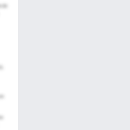
n de
2L
en
na