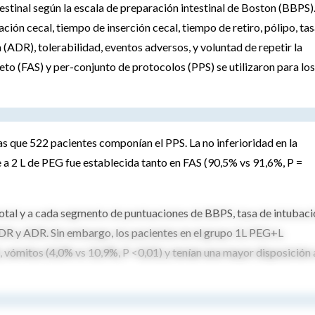
testinal según la escala de preparación intestinal de Boston (BBPS)
ción cecal, tiempo de inserción cecal, tiempo de retiro, pólipo, ta
ADR), tolerabilidad, eventos adversos, y voluntad de repetir la
leto (FAS) y per-conjunto de protocolos (PPS) se utilizaron para los
s que 522 pacientes componían el PPS. La no inferioridad en la
 a 2 L de PEG fue establecida tanto en FAS (90,5% vs 91,6%, P =
 total y a cada segmento de puntuaciones de BBPS, tasa de intubac
 PDR y ADR. Sin embargo, los pacientes en el grupo 1L PEG+L
 vómitos (4,0% vs 10,9%, P <0,01) y tenían una mayor disposición 