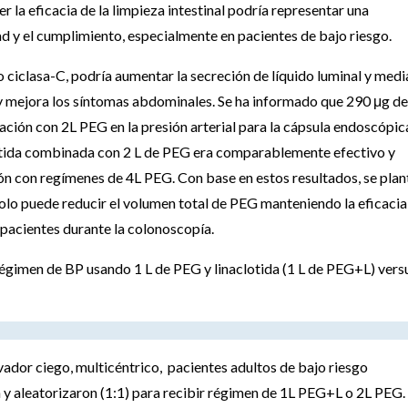
la eficacia de la limpieza intestinal podría representar una
d y el cumplimiento, especialmente en pacientes de bajo riesgo.
o ciclasa-C, podría aumentar la secreción de líquido luminal y media
e y mejora los síntomas abdominales. Se ha informado que 290 μg de
ción con 2L PEG en la presión arterial para la cápsula endoscópic
otida combinada con 2 L de PEG era comparablemente efectivo y
n con regímenes de 4L PEG. Con base en estos resultados, se plan
o solo puede reducir el volumen total de PEG manteniendo la eficacia
 pacientes durante la colonoscopía.
 régimen de BP usando 1 L de PEG y linaclotida (1 L de PEG+L) vers
ador ciego, multicéntrico, pacientes adultos de bajo riesgo
y aleatorizaron (1:1) para recibir régimen de 1L PEG+L o 2L PEG. 