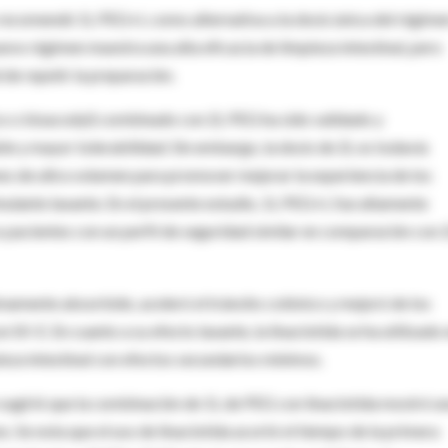
 recomendó 1L PEG+L como alternativa a la dosis única del régime
evo régimen muestra una alta eficacia de limpieza intestinal, pero
de repetir la preparación.
bico o bisacodyl) combinado con 2L PEG ha sido validado y
 y mayor tolerabilidad. Sin embargo, la dosis de 2L es todavía
nes de ultra volumen para promover mejorar la experiencia de los
mulante laxante. En el presente estudio, 1L PEG+L fue altamente
 pacientes con un perfil de seguridad similar en comparación con 
imamente absorbido, aceleró el tránsito colónico y mejoró de los
SII-E. En cuanto a su efecto laxante, la linaclotida se ha utilizado 
eza intestinal con efectos secundarios mínimos.
 sugirió que la combinación de 1L de PEG con linaclotida mostró u
s. Se nota que el uso de linaclotida acortó el tiempo de la primera