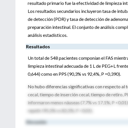
resultado primario fue la efectividad de limpieza in
Los resultados secundarios incluyeron tasa de intuba
de detección (PDR) y tasa de detección de adenoma (
preparación intestinal. El conjunto de análisis comp
análisis estadísticos.
Resultados
Un total de 548 pacientes componían el FAS mientra
limpieza intestinal adecuada de 1 L de PEG+L frente
0,644) como en PPS (90,3% vs 92,4%, P =0,390).
No hubo diferencias significativas con respecto al
cecal, tiempo de inserción cecal, tiempo de retiro,
informaron menos náuseas (7,7% vs 17,1%, P <0,01),
repetir (95,2% vs 82,2%, P <0,01).
Discusión