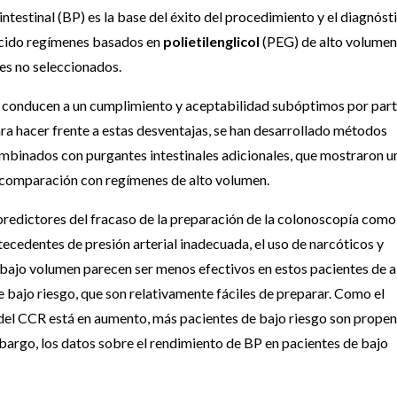
testinal (BP) es la base del éxito del procedimiento y el diagnóst
lecido regímenes basados en
polietilenglicol
(PEG) de alto volumen
es no seleccionados.
 conducen a un cumplimiento y aceptabilidad subóptimos por par
 Para hacer frente a estas desventajas, se han desarrollado métodos
binados con purgantes intestinales adicionales, que mostraron u
 comparación con regímenes de alto volumen.
predictores del fracaso de la preparación de la colonoscopía como
tecedentes de presión arterial inadecuada, el uso de narcóticos y
 bajo volumen parecen ser menos efectivos en estos pacientes de a
de bajo riesgo, que son relativamente fáciles de preparar. Como el
 del CCR está en aumento, más pacientes de bajo riesgo son prope
mbargo, los datos sobre el rendimiento de BP en pacientes de bajo