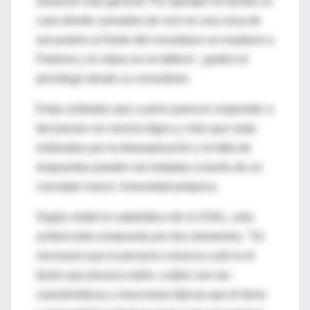
situación más general. Por ejemplo he tenido un
caso donde cansados de vivir en una zona de
secuestros al Norte del conurbano se mudaron a
Palermo y le roban en el edificio", graficó el
psicólogo desde su consultorio.
Estas actitudes que a priori parecen responder a
decisiones sin mucha lógica y más que nada
motivadas por la desesperación y la falta de
respuestas pueden ser tratadas a través de un
concepto nuevo: inmunidad psíquica.
Según relató el catedrático de la USAL, esta
actitud está compuesta por tres elementos. "Es
necesario que la persona conozca cuál es el
factor que provoca daño, cuáles son las
características y reacciones típicas que él tiene