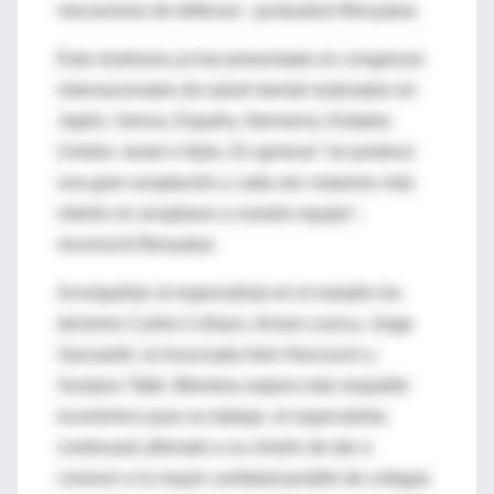
mecanismo de defensa", puntualizó Benyakar.
Este síndrome ya fue presentado en congresos
internacionales de salud mental realizados en
Japón, Grecia, España, Alemania, Estados
Unidos, Israel e Italia. En general "se produce
una gran aceptación y cada vez notamos más
interés en acoplarse a nuestro equipo",
reconoció Benyakar.
Acompañan al especialista en el estudio los
doctores Carlos Collazo, Alvaro Lezica, Jorge
Garzarelli, la licenciada Inés Hercovich y
Gustavo Tafet. Mientras espera más respaldo
económico para su trabajo, el especialista
continuará aferrado a su misión de dar a
conocer a la mayor cantidad posible de colegas