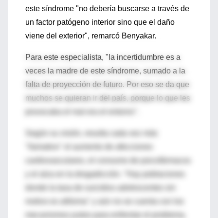
este síndrome "no debería buscarse a través de
un factor patógeno interior sino que el daño
viene del exterior", remarcó Benyakar.
Para este especialista, "la incertidumbre es a
veces la madre de este síndrome, sumado a la
falta de proyección de futuro. Por eso se da que
muchos se quieran ir del país, porque lo que les
provocaba el mal era el entorno".
Según su visión, resulta cada vez más
"llamativo" el aumento de afecciones
cardiovasculares, el consumo de psicofármacos
y el alza en la drogadicción. "Hay poblaciones
donde la tasa de suicidios adolescentes sin
motivo es altísima" y aún no se cuenta con los
mecanismos justos para enfrentar el problema.