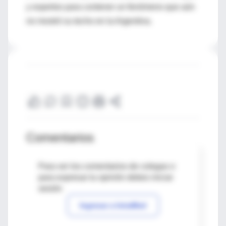
y expertos para contener un fenómeno que aún
no mostró su techo en la Argentina.
Comentarios
Para ver los comentarios de colegas o
para expresar tu opinión debes iniciar
sesión
Ingresar a IntraMed