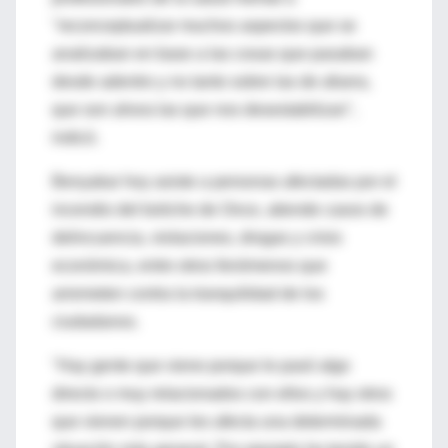
"reconceptualizar muchos aspectos que se
analizaban en base a las cosas que pasaban
desde adentro y no tanto sobre las de afuera,
que son ahora las que nos desestabilizan",
indicó.
Benyakar hoy asiste a personas afectadas por el
incendio del boliche de Once, atiende casos de
delincuencia, violaciones, drogas y crisis
económica, entre otros fenómenos que
arremeten contra la tranquilidad de los
ciudadanos.
"Hay gente que viene porque le pasó algo
directo o muy relacionados con ellos y hay otros
que vienen porque les afecta una determinada