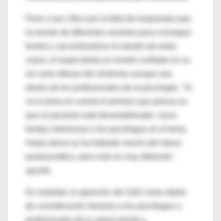
Pese a ser crítico por la falta de respuestas que
ha tenido de diferentes sectores para conseguir
fondos y así profundizar el estudio de estos
casos, el especialista se mostró confiado en su
rol como difusor del síndrome aunque sea
dentro de los profesionales de la psicología. "Si
no lo toma en cuenta lo primero que piensa es
que el paciente está desestabilizado. Lleva
tiempo interiorizar a los psicólogos en el tema.
Hasta ahora se ha hablado mucho del stress
postraumático, pero esto es muy diferente",
apuntó.
En realidad, la aparición del SaD como objeto
de consideración llamaría a los psicólogos o
profesionales de la salud mental a