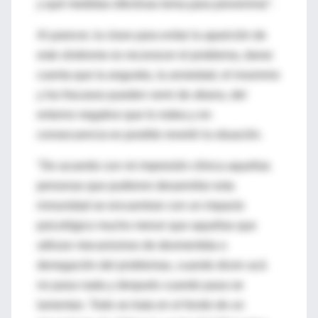
y qué medidas efectivas toma para prevenirse".
Al parecer, la clave para evitar la aparición de
este síndrome es reconocer el problema, darse
cuenta que la angustia, la ansiedad, el insomnio
y los fracasos pueden venir de afuera, del
entorno negativo que lo rodea y en
consecuencia es posible revertir la situación.
"De acuerdo con mi impresión clínica aquellas
personas que pudieron desarrollar esta
inmunidad se encuentran con un impacto
psicológico mucho menor que aquellas que
utilizan mecanismos de desmentida o
denegación del problemas, cuando dicen acá
no pasa nada y después cuando pasa se
lamentan. Todo se trata en el fondo de un