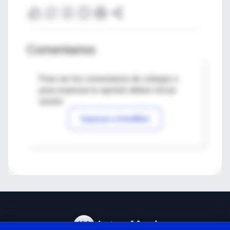
Comentarios
Para ver los comentarios de colegas o
para expresar tu opinión debes iniciar
sesión
Ingresar a IntraMed