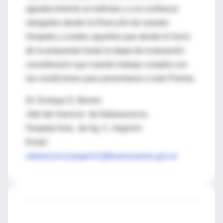
agradecimiento al estímulo y a la confianza
otorgados desde la Dirección de nuestro
Hospital y a todos aquellos que desde el inicio
de la propuesta hasta la etapa de evaluación
consideraron que nuestro trabajo cumplía con
las condiciones para presentarse a este Premio.
Dr. Enrique D. Berner
Jefe del Servicio de Adolescencia
Hospital Gral.. de Ag. C. Argerich
Email:
adolescenciaargerich@buenosaires.gov.ar