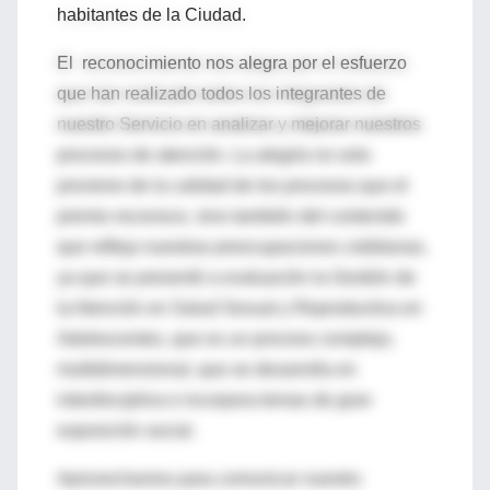
habitantes de la Ciudad.
El reconocimiento nos alegra por el esfuerzo
que han realizado todos los integrantes de
nuestro Servicio en analizar y mejorar nuestros
procesos de atención. La alegría no solo
proviene de la calidad de los procesos que el
premio reconoce, sino también del contenido
que refleja nuestras preocupaciones cotidianas,
ya que se presentó a evaluación la Gestión de
la Atención en Salud Sexual y Reproductiva en
Adolescentes, que es un proceso complejo,
multidimensional, que se desarrolla en
interdisciplina e incorpora temas de gran
exposición social.
Aprovechamos para comunicar nuestro