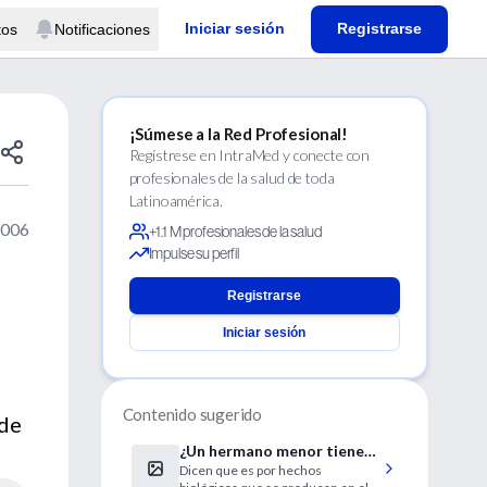
Iniciar sesión
Registrarse
tos
Notificaciones
¡Súmese a la Red Profesional!
Regístrese en IntraMed y conecte con
profesionales de la salud de toda
Latinoamérica.
2006
+1.1 M profesionales de la salud
Impulse su perfil
Registrarse
Iniciar sesión
Contenido sugerido
 de
¿Un hermano menor tiene
Dicen que es por hechos
más chances de ser gay?