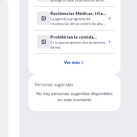
biológicos que se producen en el
vientre materno.
Residencias Médicas: Htal.
La agenda y programa de
Comunidad, Mar del Plata
residencias de un centro de alto
nivel.
Prohibirían la comida
Es lo que proponen dos proyectos
chatarra en las escuelas
de ley.
Ver más
Personas sugeridas
No hay personas sugeridas disponibles
en este momento