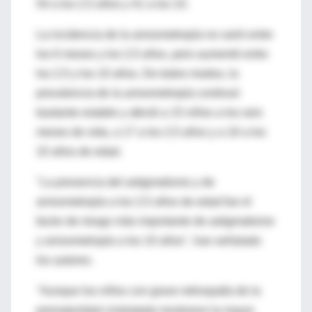
54 a los 2,5 años y 41 a los 10.
La incidencia de la anisometropía no varió entre
los 6 meses y los 2,5 años, pero aumentó entre
los 2,5 y los 10 años. De todos modos, la
prevalencia de la anisometropía continuó
bastante estable y afectó a 15 niños a los seis
meses de vida, a 17 a los 2,5 años y a 16 a los
10 años de edad.
"La presencia del astigmatismo y de
anisometropía a los 2,5 años de edad fue el
factor de riesgo más importante de astigmatismo
y anisometropía a los 10 años", han señalado
los autores.
"Aunque los niños con grave retinopatía de la
prematuridad criotratada mostraron la mayor