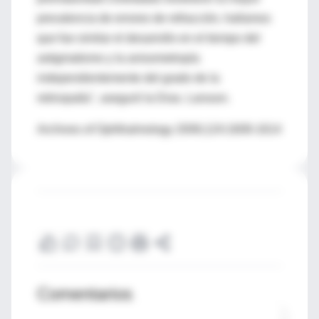
prevalencia de errores de refracción, hallamos
que fue similar el desarrollo en el tiempo del
astigmatismo y la anisometropía
independientemente del grado de la
retinopatía", aseguró la Dras. Larsson.
Archives of Ophthalmology 2006;124:1608-1614
Comentarios