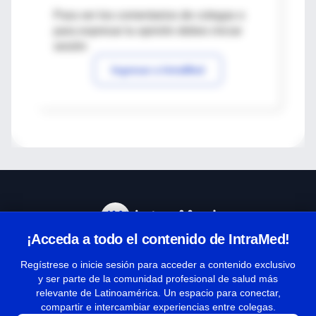
Para ver los comentarios de colegas o
para expresar tu opinión debes iniciar
sesión
Ingresar a IntraMed
¡Acceda a todo el contenido de IntraMed!
Centro de Ayuda
Regístrese o inicie sesión para acceder a contenido exclusivo
y ser parte de la comunidad profesional de salud más
relevante de Latinoamérica. Un espacio para conectar,
Términos y condiciones
compartir e intercambiar experiencias entre colegas.