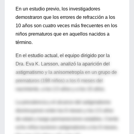
En un estudio previo, los investigadores
demostraron que los errores de refracción a los
10 años son cuatro veces más frecuentes en los
niños prematuros que en aquellos nacidos a
término.
En el estudio actual, el equipo dirigido por la
Dra. Eva K. Larsson, analizó la aparición del
astigmatismo y la anisometropía en un grupo de
prematuros (198 niños) a los 6 meses del
nacimiento, a los 2,5 años y a los 10 años.
La prevalencia y el alcance del astigmatismo
disminuyeron entre los 6 meses y los 2,5 años
de edad y luego permanecieron estables. Ciento
ocho niños tuvieron astigmatismo a los 6 meses,