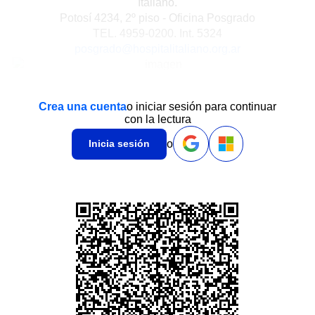
Italiano.
Potosí 4234, 2º piso - Oficina Posgrado
TEL. 4959-0200. Int. 5324
posgrado@hospitalitaliano.org.ar
Crea una cuenta
o iniciar sesión para continuar
con la lectura
o
Inicia sesión