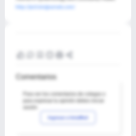
http://jech.bmjjournals.com/
Comentarios
Para ver los comentarios de colegas o
para expresar tu opinión debes iniciar
sesión
Ingresar a IntraMed