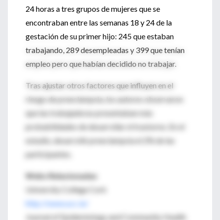
24 horas a tres grupos de mujeres que se
encontraban entre las semanas 18 y 24 de la
gestación de su primer hijo: 245 que estaban
trabajando, 289 desempleadas y 399 que tenían
empleo pero que habían decidido no trabajar.
Tras ajustar otros factores que influyen en el
riesgo de preeclampsia, los autores observaron
que las trabajadoras presentaban más
probabilidades de desarrollar el trastorno. En el
estudio, desarrolló preeclampsia el 2% de las
participantes.
Webs Relacionadas
University College Cork
http://www.ucc.ie/
Journal of Epidemiology and Community Health