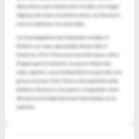
dispositivos para enmascarar el ruido y la cirugía.
Algunas personas encuentran alivio con fármacos
como la aspirina y los esteroides.
Los investigadores han intentado estudiar el
tinnitus con ratas, que pueden desarrollar el
trastorno. El Dr. Moore ha recurrido al pez cebra.
Al igual que los humanos, los peces tienen dos
oídos, apuntó, y la actividad eléctrica permite a los
peces escuchar. El Dr. Moore está administrando
distintos fármacos a los peces y evaluando cómo
afectan la actividad neuronal relacionada con la
audición.