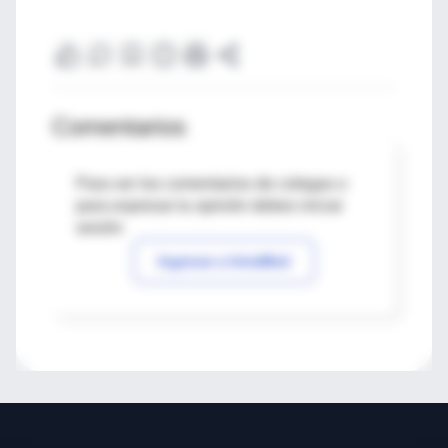
Comentarios
Para ver los comentarios de colegas o
para expresar tu opinión debes iniciar
sesión
Ingresar a IntraMed