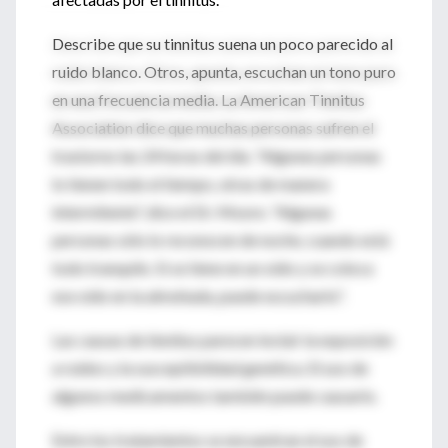
Describe que su tinnitus suena un poco parecido al
ruido blanco. Otros, apunta, escuchan un tono puro
en una frecuencia media. La American Tinnitus
Association dice que muchas personas sufren el
trastorno las 24 horas del día. "Algunas personas
lo tienen todo el tiempo, otras de manera
intermitente", dice el Dr. Moore. "Algunas
personas sólo lo reconocen de noche, cuando está
todo tranquilo. Si se tiene en un oído y se coloca
ese oído en la almohada, puede escucharlo".
Las causas de tinnitus parecen incluir la exposición
a ruidos y la susceptibilidad genética. El uso de
algunos medicamentos también puede causarlo.
Entre los tratamientos se encuentran el uso de