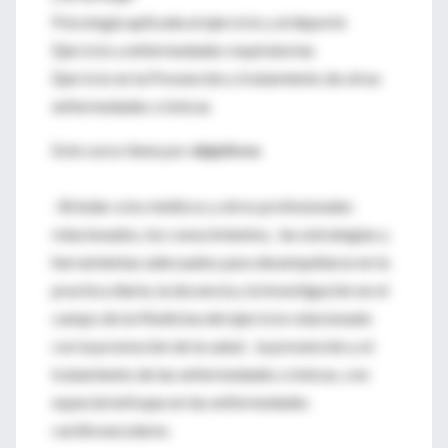
Psicología aplicada al ejercicio y al deporte
Ejercicio y enfermedades respiratorias
Ejercicio en la Prevención y tratamiento de otras
enfermedades crónicas
Este curso tiene por
objetivos
· Brindar a los médicos y otros profesionales
relacionados, los conocimientos, las estrategias y
herramientas adecuados para desempeñarse en la
practica diaria, la docencia y la investigación en el
campo de la Medicina del ejercicio relacionado
con la promoción de la salud , la prevención y el
tratamiento de las enfermedades crónicas, con
especial enfoque en las enfermedades
cardiovasculares.