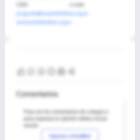
5324 e-mail:
posgrado@hospitalitaliano.org.ar
ww.hospitalitaliano.org.ar
Comentarios
Para ver los comentarios de colegas o
para expresar tu opinión debes iniciar
sesión
Ingresar a IntraMed