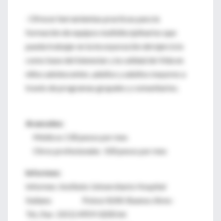
· Ofrecer herramientas practicas para la
formación de equipos multidisciplinarios que
pueda trabajar en la incorporación del ejercicio
como base del bienestar y la calidad de Vida en
niños adolescentes ,adultos y adultos mayores a
través de programas grupales y comunitarios.
Aranceles:
Médicos 130 pesos por mes
Otros profesionales 100 pesos por mes
Informes:
Informes :Instituto Universitario Hospital
Italiano Potosí 4240-Buenos Aires-
Tel../fax : (011) 4959-0200 int