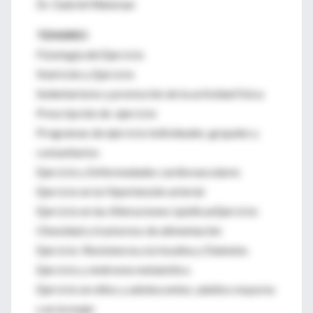
Dr. Gabriel Waisman
TEMARIO
Fisiología del Ejercicio
Nutrición y Ejercicio
Sedentarismo y promoción de la actividad física
Prescripción de ejercicio
Programas de ejercicio individuales ,grupales y
comunitarios
Ejercicio y Enfermedades cardiovasculares
Ejercicio en la Hipertensión arterial
Ejercicio en las Alteraciones LipidicasEjercicio:
Obesidad y trastornos de alimentación
Ejercicio :Resistencia a la Insulina y Diabetes
Ejercicio y síndrome metabólico
Ejercicio en niños y adolescentes; adultos mayores
y en la mujer