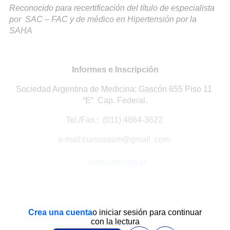
Reconocido para recertificación del título de especialista
por SAC – FAC y de médico en Hipertensión por la
SAHA
Informes e Inscripción
Sociedad Argentina de Medicina: Gascón 655 Piso 11
“E” Cap. Federal.
Tel./Fax.: (011) 4864-3622
e-mail:cursossam@gmail .com
www.sam.org.ar
Crea una cuenta
o iniciar sesión para continuar
con la lectura