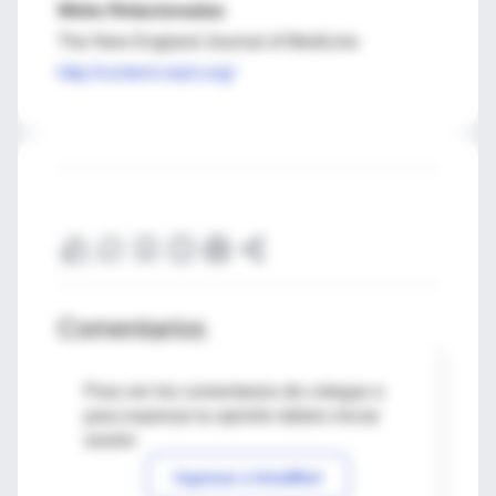
Webs Relacionadas
The New England Journal of Medicine
http://content.nejm.org/
Comentarios
Para ver los comentarios de colegas o
para expresar tu opinión debes iniciar
sesión
Ingresar a IntraMed