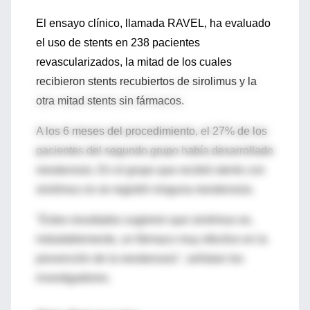
El ensayo clínico, llamada RAVEL, ha evaluado
el uso de stents en 238 pacientes
revascularizados, la mitad de los cuales
recibieron stents recubiertos de sirolimus y la
otra mitad stents sin fármacos.
A los 6 meses del procedimiento, el 27% de los
pacientes del segundo grupo había desarrollado
reestenosis. En el grupo que recibió stents con
sirolimus no se registró ninguna reestenosis.
"Estos resultados sugieren que sirolimus es,
indudablemente, un fármaco muy efectivo en la
prevención de la reestenosis", señalan los
investigadores.