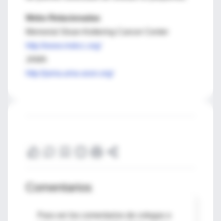
Webs Relacionadas
Memorial Sloan-Kettering Cancer Center
http://www.mskcc.org/
JAMA
http://jama.ama-assn.org/
Comentarios
Para ver los comentarios de colegas o