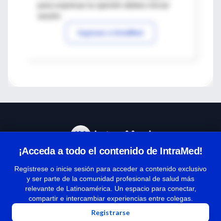
para expresar tu opinión debes iniciar
sesión
Ingresar a IntraMed
¡Acceda a todo el contenido de IntraMed!
Centro de Ayuda
Regístrese o inicie sesión para acceder a contenido exclusivo
y ser parte de la comunidad profesional de salud más
relevante de Latinoamérica. Un espacio para conectar,
Términos y condiciones
compartir e intercambiar experiencias entre colegas.
| Políticas de privacidad
Registrarse
| Todos los derechos reservados | Copyright 1997-2026