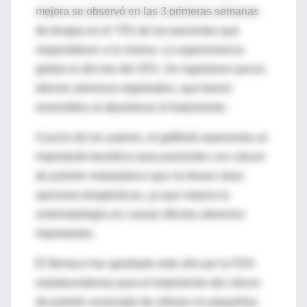
mejora se observó en las 3 primeras semanas
de terapia en el 73% de los pacientes que
respondieron a la misma. La supervivencia
global al año fue del 25%. Se registraron pocos
efectos adversos registrados, que fueron
reversibles al abandonar el tratamiento.
A juicio de los autores, el gefitinib representa un
importante beneficio para pacientes con cáncer
de pulmón metastásico que no tienen otras
opciones terapéuticas, ya que mejora la
sintomatología sin causar efectos adversos
importantes.
El fármaco fue aprobado este año por la FDA
estadounidense para el tratamiento del cáncer
de pulmón avanzado de células no pequeñas.