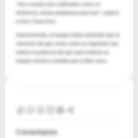
"Aun cuando eran calificados como no
disléxicos, tenían problemas para leer", explicó
la Dra. Paracchini.
Anteriormente, el equipo había mostrado que la
variación del gen actúa como un regulador que
reduce la potencia del gen para realizar su
trabajo normal a medida que el feto crece.
Comentarios