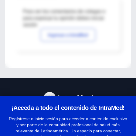
Para ver los comentarios de colegas o
para expresar tu opinión debes iniciar
sesión
Ingresar a IntraMed
¡Acceda a todo el contenido de IntraMed!
Centro de Ayuda
Regístrese o inicie sesión para acceder a contenido exclusivo
y ser parte de la comunidad profesional de salud más
relevante de Latinoamérica. Un espacio para conectar,
Términos y condiciones