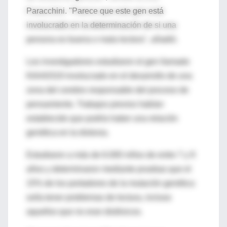
Paracchini. "Parece que este gen está
involucrado en la determinación de si una
persona es buena o mala lectora", añadió.
Los investigadores estudiaron el gen llamado
KIAA0319 involucrado en el desarrollo de una
zona del cerebro responsable del proceso de
pensamiento. Trabajos previos habían
establecido que podría haber una relación
genética en la dislexia.
Estudiaron a más de 6.000 niños de entre 7 y 9
años y determinaron mediante pruebas que el
15% de los portadores de la mutación genética
solía tener problemas de lectura, incluso
aquellos que no eran disléxicos.