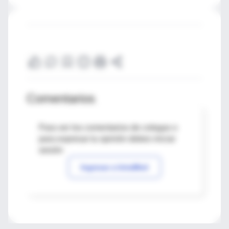
Comentarios
Para ver los comentarios de colegas o
para expresar tu opinión debes iniciar
sesión
Ingresar a IntraMed