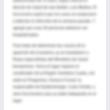
adolescentes de 14 años, según informó el
director de Salud de ese distrito, Luis Medina. El
funcionario explicó que los casos se empezaron
a detectar el miércoles de la semana pasado. Y
agregó que unas 30 personas debieron ser
hospitalizadas.
Para tratar de determinar las causas de la
aparición de la bacteria, ya se trasladaron a
Rojas especialistas del Ministerio de Salud
bonaerense. Hacia el lugar viajaron el
coordinador de la Región Sanitaria Cuarta, con
sede en Pergamino, Horacio Furnari; la
responsable de Epidemiología, Carla Oviedo, y
otros funcionarios que ya están trabajando en el
lugar.