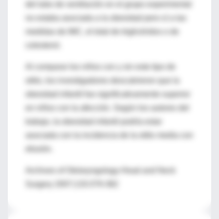
del tubo de ventilación en el grupo experimental
no estaba asociada a la obesidad pero sí a las
medidas de IMC, el total de triglicéridos o de
colesterol.
Al comparar los niños con y sin este tipo de
otitis, los investigadores descubrieron que la
obesidad infantil fue significativamente superior
en niños con la afección. Según los autores del
trabajo, la obesidad infantil podría estar
asociada con la incidencia de la otitis media con
efusión.
Archives of Otolaryngology-Head and Neck
Surgery 2007;133:379-382