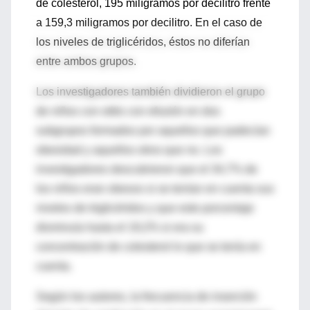
de colesterol, 195 milígramos por decilitro frente
a 159,3 miligramos por decilitro. En el caso de
los niveles de triglicéridos, éstos no diferían
entre ambos grupos.
Los investigadores también dividieron el grupo
de niños con otitis con efusión en dos
subgrupos formados por aquellos que padecían
obesidad y aquellos otros que no. Los
investigadores descubrieron que el 34,7% de
los niños eran obesos si se tenían en cuenta sus
niveles de triglicéridos y que este porcentaje
disminuía hasta el 19,2% si era su
concentración de colesterol lo que se tenía en
cuenta.
Según los autores, la frecuencia de inserción