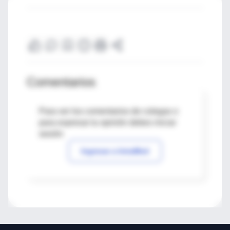
Comentarios
Para ver los comentarios de colegas o
para expresar tu opinión debes iniciar
sesión
Ingresar a IntraMed