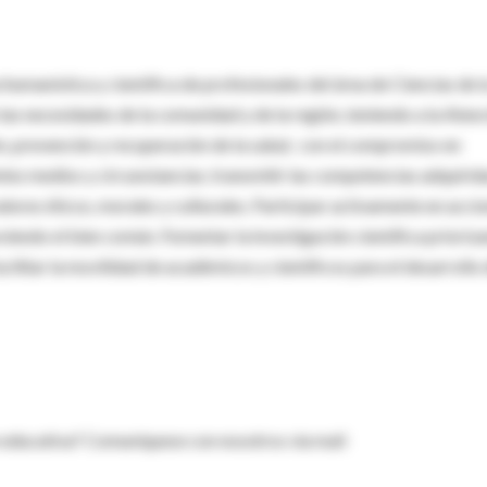
 humanística y científica de profesionales del área de Ciencias de l
as necesidades de la comunidad y de la región, teniendo a la Aten
n, prevención y recuperación de la salud, con el compromiso en
ntes medios y circunstancias; transmitir las competencias adquirid
ores éticos, morales y culturales. Participar activamente en acci
iendo el bien común. Fomentar la investigación científica prioriz
acilitar la movilidad de académicos y científicos para el desarrollo
ión educativa? Comuníquese con nosotros via mail