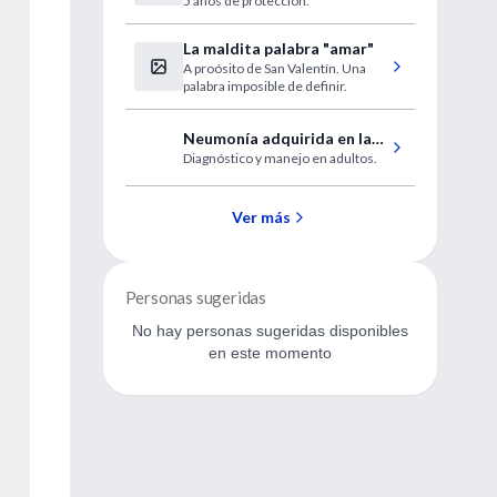
5 años de protección.
hepatitis E
La maldita palabra "amar"
A proósito de San Valentín. Una
palabra imposible de definir.
Neumonía adquirida en la
Diagnóstico y manejo en adultos.
comunidad y hospitalaria
Ver más
Personas sugeridas
No hay personas sugeridas disponibles
en este momento