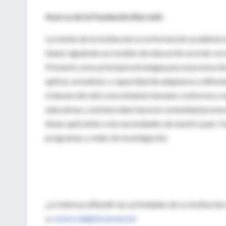
Acerca de la Fundación Barceló:
La misión de la Institución es la formación académica
Salud, siguiendo un modelo de educación acorde con l
Primaria como principal estrategia para la promoció
aplicar, actualizar y capacidad de adaptarse a difere
el desarrollo del conocimiento humano conforme a val
educativas y asistenciales hacia la comunidad promov
líneas aplicables a las necesidades de nuestro país. F
programas y redes de investigación.
¿Le interesa difundir las actividades de su Instituc
a
comercial@intramed.net