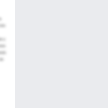
a
ción
as y
ones
ando
 de