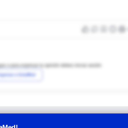
as o para expresar tu opinión debes iniciar sesión
ngresar a IntraMed
raMed!