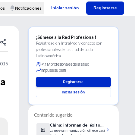
Iniciar sesión
Registrarse
tos
Notificaciones
¡Súmese a la Red Profesional!
Regístrese en IntraMed y conecte con
profesionales de la salud de toda
Latinoamérica.
2015
+1.1 M profesionales de la salud
Impulse su perfil
na
Registrarse
Iniciar sesión
Contenido sugerido
China: informan del éxito
La nueva inmunización ofrece casi
de una vacuna contra la