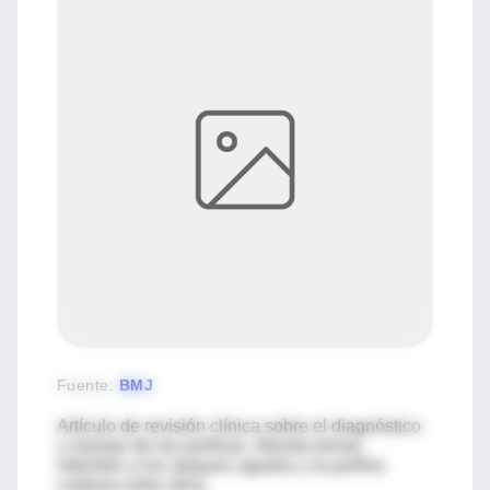
Fuente
:
BMJ
Artículo de revisión clínica sobre el diagnóstico
y manejo de las porfirias. Aborda temas
referidos a los ataques agudos y la porfiria
cutánea entre otros.