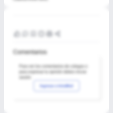
Comentarios
Para ver los comentarios de colegas o
para expresar tu opinión debes iniciar
sesión
Ingresar a IntraMed