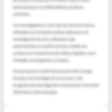
hasta alcanzar los 6600 millones de libras
esterlinas.
Los investigadores creen que las técnicas físicas
utilizadas en el estudio podrían aplicarse a la
investigación de otros alimentos que
experimentan un cambio de fase, donde una
sustancia se transforma de sólida a líquida, como
el helado, la margarina o el queso.
Este proyecto recibió financiación del Consejo
Europeo de Investigación en el marco del
programa de investigación e innovación Horizonte
2020 de la Unión Europea.