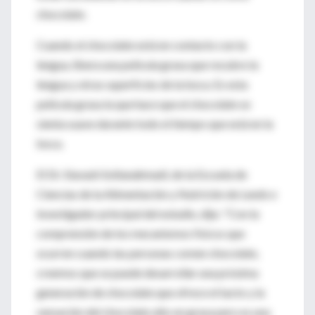
chocolate.
Cuando el chocolate está en contacto con la
lengua, libera una película grasa que recubre la
lengua y otras superficies de la boca. Es esta
película grasa la que hace que el chocolate se
sienta suave durante todo el tiempo que está en la
boca.
El Dr. Siavash Soltanahmadi, de la Escuela de
Ciencias de la Alimentación y Nutrición de Leeds e
investigador principal del estudio, dijo: "Con la
comprensión de los mecanismos físicos que
ocurren cuando las personas comen chocolate,
creemos que se puede desarrollar una próxima
generación de chocolate que ofrece el tacto y la
sensación del chocolate alto en grasa pero es una