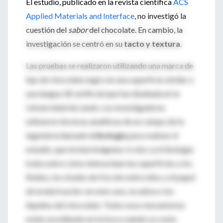
El estudio, publicado en la revista científica
ACS
Applied Materials and Interface
, no investigó la
cuestión del
sabor
del chocolate. En cambio, la
investigación se centró en su
tacto y textura
.
Las pruebas se realizaron utilizando una marca de
lujo de chocolate negro en una superficie similar a
una lengua 3D artificial que fue diseñada en la
Universidad de Leeds. Los investigadores
utilizaron técnicas analíticas de un campo de la
ingeniería llamado
tribología
para realizar el
estudio, que incluía imágenes
in situ
. La tribología
trata sobre cómo interactúan las superficies y los
fluidos, los niveles de fricción entre ellos y el papel
de la lubricación: en este caso, la saliva o los
líquidos del chocolate. Todos esos mecanismos
están sucediendo en la boca cuando se come