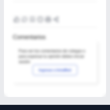
Comentarios
Para ver los comentarios de colegas o
para expresar tu opinión debes iniciar
sesión
Ingresar a IntraMed