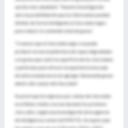
opción más saludable”. “Nuestra investigación
abre la posibilidad de que los fabricantes puedan
diseñar de forma inteligente el chocolate negro
para reducir el contenido total de grasa”.
“Creemos que el chocolate negro se puede
producir en una arquitectura de capas degradadas
con grasa que cubre la superficie de los chocolates
y partículas para ofrecer la experiencia buscada
de autocomplacencia sin agregar demasiada grasa
dentro del cuerpo del chocolate”.
Se prevé que los ingresos por ventas de chocolate
en el Reino Unido crezcan durante los próximos
cinco años, según una investigación de la agencia
de inteligencia comercial MINTEL. Se espera que
las ventas crezcan un 13 % entre 2022 y 2027