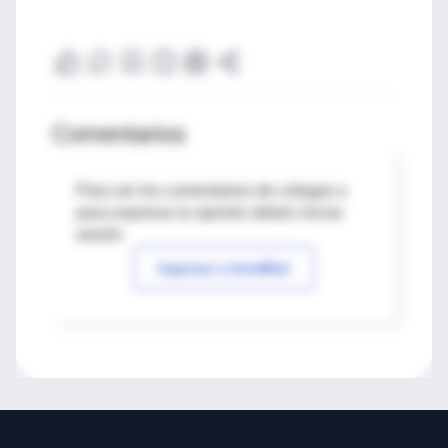
Comentarios
Para ver los comentarios de colegas o
para expresar tu opinión debes iniciar
sesión
Ingresar a IntraMed