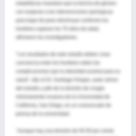
estadísticas muestran que la brecha de género
con respecto a las intervenciones quirúrgicas
para bajar de peso disminuye conforme los
hombres superan los 70 años de edad,
afirmaron los investigadores.
"Los resultados de este estudio deben crear
conciencia entre los hombres sobre las
complicaciones que la obesidad acarrea para su
salud", dijo el Dr. Santiago Horgan, autor sénior
del estudio y jefe de la división de cirugía
mínimamente invasiva de la Universidad de
California, San Diego, en un comunicado de
prensa de la universidad.
"Aunque hay una división de 50-50 por ciento