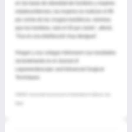
en las tasas de obesidad de hombres y mujeres
estadounidenses, las mujeres se realizan el 80
por ciento de las cirugías bariátricas, mientras
que los hombres, solo el 20 por ciento", afirmó.
"Esa es una distribución muy desigual".
Horgan y sus colegas informaron sus resultados
recientemente en el Journal of
Laparoendoscopic and Advanced Surgical
Techniques.
FUENTE: Comunicado de prensa de la Universidad de California, San
Diego